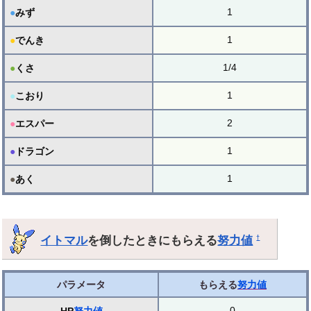
1
●
みず
1
●
でんき
1/4
●
くさ
1
●
こおり
2
●
エスパー
1
●
ドラゴン
1
●
あく
イトマル
を倒したときにもらえる
努力値
†
パラメータ
もらえる
努力値
0