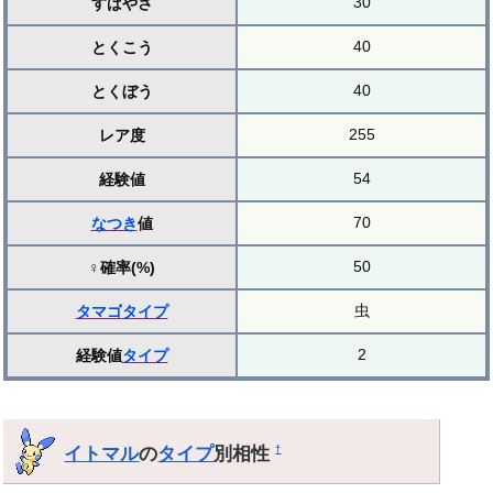
30
すばやさ
40
とくこう
40
とくぼう
255
レア度
54
経験値
70
なつき
値
50
♀確率(%)
虫
タマゴ
タイプ
2
経験値
タイプ
イトマル
の
タイプ
別相性
†