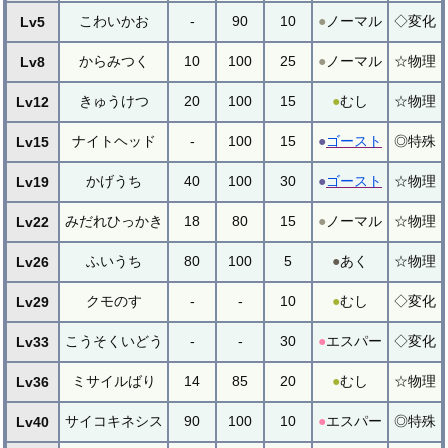
こわいかお
-
90
10
●
ノーマル
◇変化
Lv5
からみつく
10
100
25
●
ノーマル
☆物理
Lv8
きゅうけつ
20
100
15
●
むし
☆物理
Lv12
ナイトヘッド
-
100
15
●
ゴースト
◎特殊
Lv15
かげうち
40
100
30
●
ゴースト
☆物理
Lv19
みだれひっかき
18
80
15
●
ノーマル
☆物理
Lv22
ふいうち
80
100
5
●
あく
☆物理
Lv26
クモのす
-
-
10
●
むし
◇変化
Lv29
こうそくいどう
-
-
30
●
エスパー
◇変化
Lv33
ミサイルばり
14
85
20
●
むし
☆物理
Lv36
サイコキネシス
90
100
10
●
エスパー
◎特殊
Lv40