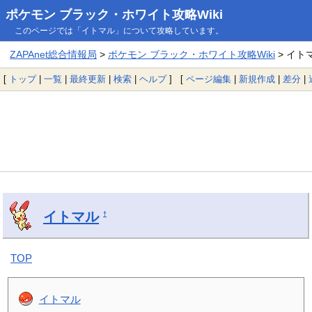
ポケモン ブラック・ホワイト攻略Wiki
このページでは「イトマル」について攻略しています。
ZAPAnet総合情報局
>
ポケモン ブラック・ホワイト攻略Wiki
> イト
[
トップ
|
一覧
|
最終更新
|
検索
|
ヘルプ
] [
ページ編集
|
新規作成
|
差分
|
イトマル
†
TOP
イトマル