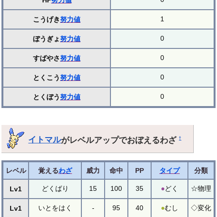
HP
努力値
1
こうげき
努力値
0
ぼうぎょ
努力値
0
すばやさ
努力値
0
とくこう
努力値
0
とくぼう
努力値
イトマル
がレベルアップでおぼえるわざ
†
レベル
覚える
わざ
威力
命中
PP
タイプ
分類
どくばり
15
100
35
●
どく
☆物理
Lv1
いとをはく
-
95
40
●
むし
◇変化
Lv1