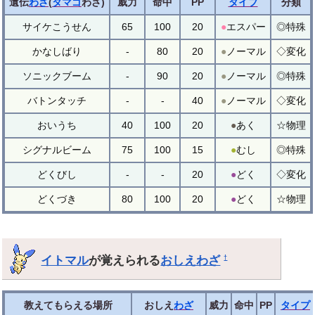
遺伝
わざ
(
タマゴ
わざ)
威力
命中
PP
タイプ
分類
サイケこうせん
65
100
20
●
エスパー
◎特殊
かなしばり
-
80
20
●
ノーマル
◇変化
ソニックブーム
-
90
20
●
ノーマル
◎特殊
バトンタッチ
-
-
40
●
ノーマル
◇変化
おいうち
40
100
20
●
あく
☆物理
シグナルビーム
75
100
15
●
むし
◎特殊
どくびし
-
-
20
●
どく
◇変化
どくづき
80
100
20
●
どく
☆物理
イトマル
が覚えられる
おしえわざ
†
教えてもらえる場所
おしえ
わざ
威力
命中
PP
タイプ