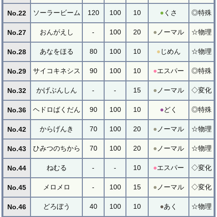
ソーラービーム
120
100
10
●
くさ
◎特殊
No.22
おんがえし
-
100
20
●
ノーマル
☆物理
No.27
あなをほる
80
100
10
●
じめん
☆物理
No.28
サイコキネシス
90
100
10
●
エスパー
◎特殊
No.29
かげぶんしん
-
-
15
●
ノーマル
◇変化
No.32
ヘドロばくだん
90
100
10
●
どく
◎特殊
No.36
からげんき
70
100
20
●
ノーマル
☆物理
No.42
ひみつのちから
70
100
20
●
ノーマル
☆物理
No.43
ねむる
-
-
10
●
エスパー
◇変化
No.44
メロメロ
-
100
15
●
ノーマル
◇変化
No.45
どろぼう
40
100
10
●
あく
☆物理
No.46