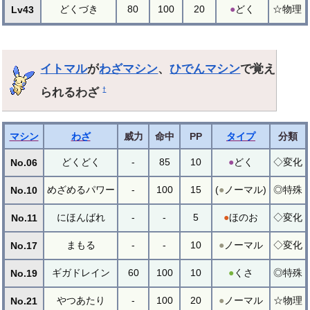
どくづき
80
100
20
●
どく
☆物理
Lv43
イトマル
が
わざマシン
、
ひでんマシン
で覚え
られるわざ
†
マシン
わざ
威力
命中
PP
タイプ
分類
どくどく
-
85
10
●
どく
◇変化
No.06
めざめるパワー
-
100
15
(
●
ノーマル)
◎特殊
No.10
にほんばれ
-
-
5
●
ほのお
◇変化
No.11
まもる
-
-
10
●
ノーマル
◇変化
No.17
ギガドレイン
60
100
10
●
くさ
◎特殊
No.19
やつあたり
-
100
20
●
ノーマル
☆物理
No.21