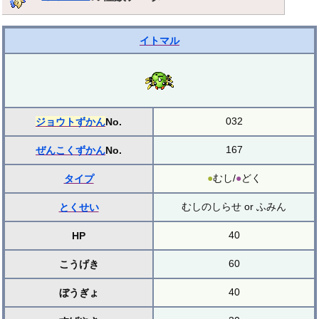
イトマル
032
ジョウトずかん
No.
167
ぜんこくずかん
No.
●
むし/
●
どく
タイプ
むしのしらせ or ふみん
とくせい
40
HP
60
こうげき
40
ぼうぎょ