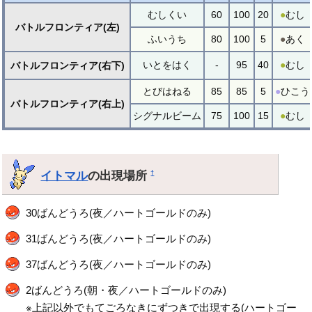
むしくい
60
100
20
●
むし
バトルフロンティア(左)
ふいうち
80
100
5
●
あく
いとをはく
-
95
40
●
むし
バトルフロンティア(右下)
とびはねる
85
85
5
●
ひこう
バトルフロンティア(右上)
シグナルビーム
75
100
15
●
むし
イトマル
の出現場所
†
30ばんどうろ(夜／ハートゴールドのみ)
31ばんどうろ(夜／ハートゴールドのみ)
37ばんどうろ(夜／ハートゴールドのみ)
2ばんどうろ(朝・夜／ハートゴールドのみ)
※上記以外でもてごろなきにずつきで出現する(ハートゴー