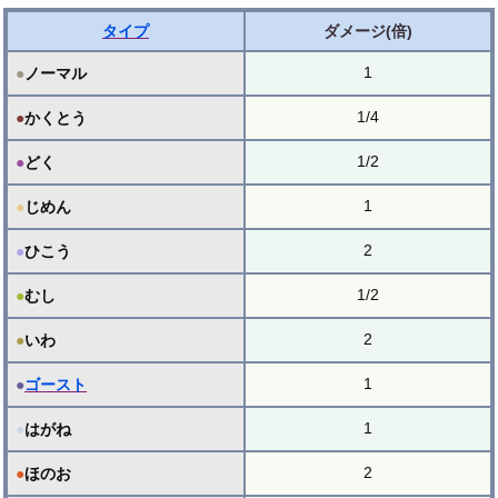
タイプ
ダメージ(倍)
1
●
ノーマル
1/4
●
かくとう
1/2
●
どく
1
●
じめん
2
●
ひこう
1/2
●
むし
2
●
いわ
1
●
ゴースト
1
●
はがね
2
●
ほのお