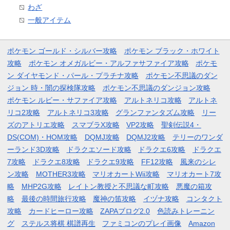
わざ
一般アイテム
ポケモン ゴールド・シルバー攻略
ポケモン ブラック・ホワイト
攻略
ポケモン オメガルビー・アルファサファイア攻略
ポケモ
ン ダイヤモンド・パール・プラチナ攻略
ポケモン不思議のダン
ジョン 時・闇の探検隊攻略
ポケモン不思議のダンジョン攻略
ポケモン ルビー・サファイア攻略
アルトネリコ攻略
アルトネ
リコ2攻略
アルトネリコ3攻略
グランファンタズム攻略
リー
ズのアトリエ攻略
スマブラX攻略
VP2攻略
聖剣伝説4・
DS(COM)・HOM攻略
DQMJ攻略
DQMJ2攻略
テリーのワンダ
ーランド3D攻略
ドラクエソード攻略
ドラクエ6攻略
ドラクエ
7攻略
ドラクエ8攻略
ドラクエ9攻略
FF12攻略
風来のシレ
ン攻略
MOTHER3攻略
マリオカートWii攻略
マリオカート7攻
略
MHP2G攻略
レイトン教授と不思議な町攻略
悪魔の箱攻
略
最後の時間旅行攻略
魔神の笛攻略
イヅナ攻略
コンタクト
攻略
カードヒーロー攻略
ZAPAブログ2.0
色読みトレーニン
グ
ステルス将棋 棋譜再生
ファミコンのプレイ画像
Amazon