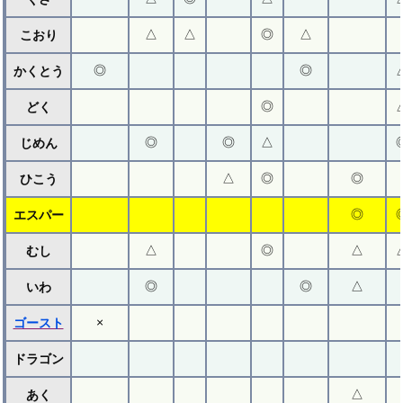
△
△
◎
△
こおり
◎
◎
かくとう
◎
どく
◎
◎
△
じめん
△
◎
◎
ひこう
◎
エスパー
△
◎
△
むし
◎
◎
△
いわ
×
ゴースト
ドラゴン
△
あく