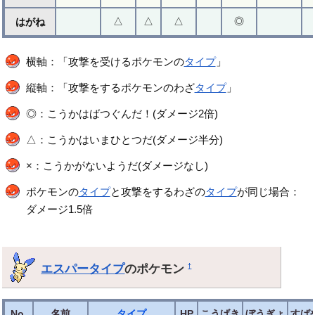
△
△
△
◎
はがね
横軸：「攻撃を受けるポケモンの
タイプ
」
縦軸：「攻撃をするポケモンのわざ
タイプ
」
◎：こうかはばつぐんだ！(ダメージ2倍)
△：こうかはいまひとつだ(ダメージ半分)
×：こうかがないようだ(ダメージなし)
ポケモンの
タイプ
と攻撃をするわざの
タイプ
が同じ場合：
ダメージ1.5倍
エスパータイプ
のポケモン
†
No.
名前
タイプ
HP
こうげき
ぼうぎょ
すば