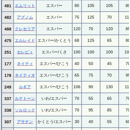
エムリット
エスパー
80
105
105
8
481
アグノム
エスパー
75
125
70
11
482
クレセリア
エスパー
120
70
120
8
488
エルレイド
エスパー/かくとう
68
125
65
8
475
セレビィ
エスパー/くさ
100
100
100
10
251
ネイティ
エスパー/ひこう
40
50
45
7
177
ネイティオ
エスパー/ひこう
65
75
70
9
178
ルギア
エスパー/ひこう
106
90
130
11
249
ルナトーン
いわ/エスパー
70
55
65
7
337
ソルロック
いわ/エスパー
70
95
85
7
338
アサナン
かくとう/エスパー
30
40
55
6
307