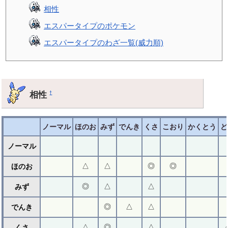
相性
エスパータイプのポケモン
エスパータイプのわざ一覧(威力順)
相性
†
ノーマル
ほのお
みず
でんき
くさ
こおり
かくとう
ど
ノーマル
△
△
◎
◎
ほのお
◎
△
△
みず
◎
△
△
でんき
△
◎
△
くさ