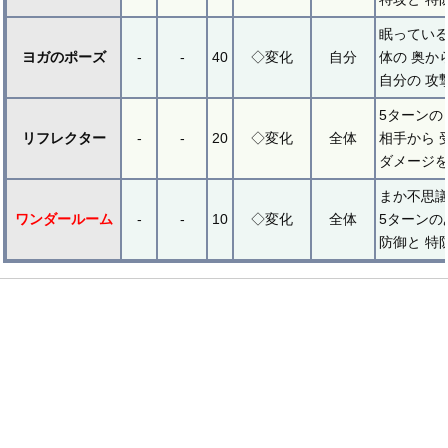
眠っている
ヨガのポーズ
-
-
40
◇変化
自分
体の 奥か
自分の 攻
5ターンの
リフレクター
-
-
20
◇変化
全体
相手から 
ダメージを
まか不思議
ワンダールーム
-
-
10
◇変化
全体
5ターンの
防御と 特