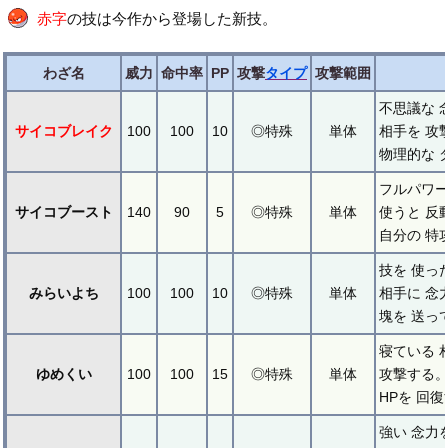
赤字
の技は今作から登場した新技。
わざ名
威力
命中率
PP
攻撃
タイプ
攻撃範囲
不思議な 
サイコブレイク
100
100
10
◎特殊
単体
相手を 攻
物理的な 
フルパワー
サイコブースト
140
90
5
◎特殊
単体
使うと 反
自分の 特
技を 使っ
みらいよち
100
100
10
◎特殊
単体
相手に 念
塊を 送っ
寝ている 
ゆめくい
100
100
15
◎特殊
単体
攻撃する。
HPを 回
強い 念力