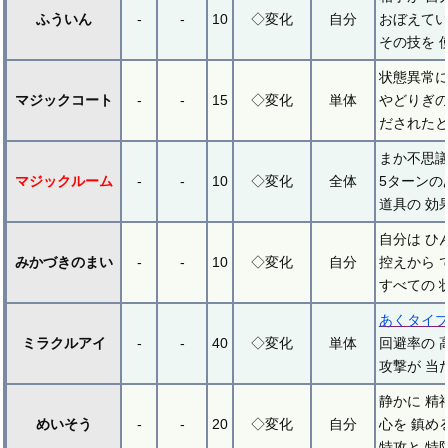
ふういん
-
-
10
◇変化
自分
おぼえてい
その技を 
状態異常に
マジックコート
-
-
15
◇変化
単体
やどりぎの
だされたと
まか不思議
マジックルーム
-
-
10
◇変化
全体
5ターンの
道具の 効
自分は ひ
みかづきのまい
-
-
10
◇変化
自分
控えから 
すべての 
あくタイ
ミラクルアイ
-
-
40
◇変化
単体
回避率の 
攻撃が 当
静かに 精
めいそう
-
-
20
◇変化
自分
心を 鎮め
特攻と 特