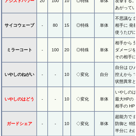
アシストパワー
20
100
10
◎特殊
単体
攻撃する。
あがってい
不思議な 
サイコウェーブ
-
80
15
◎特殊
単体
相手に 発
使うたびに
相手から 
ミラーコート
-
100
20
◎特殊
単体
ダメージを
その相手に
自分は ひ
いやしのねがい
-
-
10
◇変化
自分
控えから 
状態異常と
いやしのは
いやしのはどう
-
-
10
◇変化
単体
最大HPの
相手の H
超能力で 
ガードシェア
-
-
10
◇変化
単体
防御と 特
半分に わ