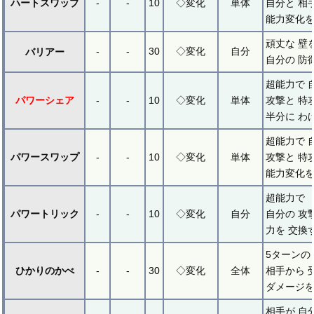
ハートスワップ
-
-
10
◇変化
単体
自分と 相
能力変化を
頑丈な 壁
-
-
30
◇変化
自分
バリアー
自分の 防
超能力で 
パワーシェア
-
-
10
◇変化
単体
攻撃と 特
半分に わ
超能力で 
パワースワップ
-
-
10
◇変化
単体
攻撃と 特
能力変化を
超能力で
パワートリック
-
-
10
◇変化
自分
自分の 攻
力を 交換
5ターンの
ひかりのかべ
-
-
30
◇変化
全体
相手から 
ダメージを
相手が 自