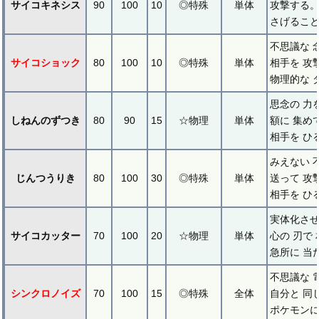
サイコキネシス
90
100
10
◎特殊
単体
攻撃する。
さげること
不思議な 
サイコショック
80
100
10
◎特殊
単体
相手を 攻
物理的な 
思念の 力
しねんのずつき
80
90
15
☆物理
単体
額に 集め
相手を ひ
みえない 
じんつうりき
80
100
30
◎特殊
単体
送って 攻
相手を ひ
実体化さ
サイコカッター
70
100
20
☆物理
単体
心の 刃で
急所に 当
不思議な 
シンクロノイズ
70
100
15
◎特殊
全体
自分と 同
ポケモンに