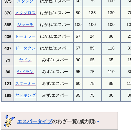
メタング
はがね/エスパー
60
75
100
5
375
メタグロス
はがね/エスパー
80
135
130
7
376
ジラーチ
はがね/エスパー
100
100
100
10
385
ドーミラー
はがね/エスパー
57
24
86
2
436
ドータクン
はがね/エスパー
67
89
116
3
437
ヤドン
みず/エスパー
90
65
65
1
79
ヤドラン
みず/エスパー
95
75
110
3
80
スターミー
みず/エスパー
60
75
85
11
121
ヤドキング
みず/エスパー
95
75
80
3
199
エスパータイプ
のわざ一覧(威力順)
†