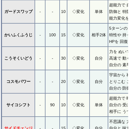
超能力で 
ガードスワップ
-
-
10
◇変化
単体
防御と 特
能力変化を
5ターンの
かいふくふうじ
-
100
15
◇変化
相手2体
特性や 持
HPを 回
力を ぬい
こうそくいどう
-
-
30
◇変化
自分
高速で 動
自分の 素
宇宙から 
コスモパワー
-
-
20
◇変化
自分
とりこむ 
自分の 防
超能力で 
サイコシフト
-
90
10
◇変化
単体
自分の 受
相手に う
不思議な 
サイドチェンジ
-
-
15
◇変化
自分
自分と 味