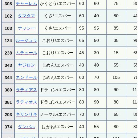
チャーレム
かくとう/エスパー
60
60
75
8
308
タマタマ
くさ/エスパー
60
40
80
4
102
ナッシー
くさ/エスパー
95
95
85
5
103
ルージュラ
こおり/エスパー
65
50
35
9
124
ムチュール
こおり/エスパー
45
30
15
6
238
ヤジロン
じめん/エスパー
40
40
55
5
343
ネンドール
じめん/エスパー
60
70
105
7
344
ラティアス
ドラゴン/エスパー
80
80
90
11
380
ラティオス
ドラゴン/エスパー
80
90
80
11
381
キリンリキ
ノーマル/エスパー
70
80
65
8
203
ダンバル
はがね/エスパー
40
55
80
3
374