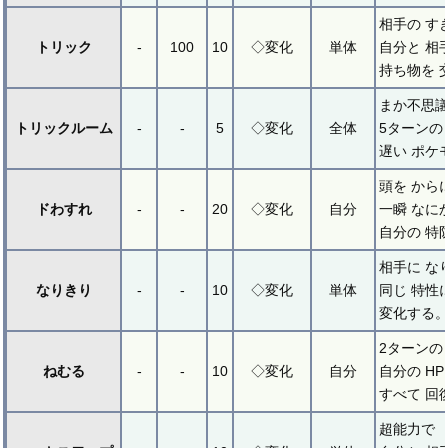
相手の す
トリック
-
100
10
◇変化
単体
自分と 相
持ち物を 
まか不思議
トリックルーム
-
-
5
◇変化
全体
5ターンの
遅い ポケ
頭を から
ドわすれ
-
-
20
◇変化
自分
一瞬 なに
自分の 特
相手に な
なりきり
-
-
10
◇変化
単体
同じ 特性
変化する
2ターンの
ねむる
-
-
10
◇変化
自分
自分の H
すべて 回
超能力で