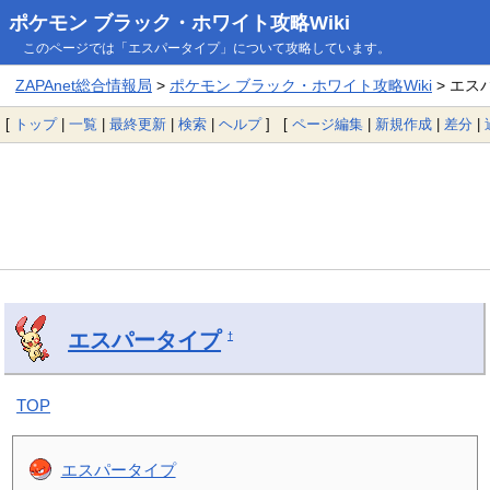
ポケモン ブラック・ホワイト攻略Wiki
このページでは「エスパータイプ」について攻略しています。
ZAPAnet総合情報局
>
ポケモン ブラック・ホワイト攻略Wiki
> エス
[
トップ
|
一覧
|
最終更新
|
検索
|
ヘルプ
] [
ページ編集
|
新規作成
|
差分
|
エスパータイプ
†
TOP
エスパータイプ