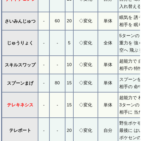
入れ替え
眠気を 誘
-
60
20
◇変化
単体
さいみんじゅつ
相手を 眠
5ターンの
じゅうりょく
-
-
5
◇変化
全体
重力を 強
空へ 飛ぶ
超能力で 
-
-
10
◇変化
単体
スキルスワップ
相手の 特
スプーンを
-
80
15
◇変化
単体
スプーンまげ
相手の 命
超能力で 
テレキネシス
-
-
15
◇変化
単体
3ターンの
相手に 当
野生ポケモ
テレポート
-
-
20
◇変化
自分
最後に は
ポケセンの