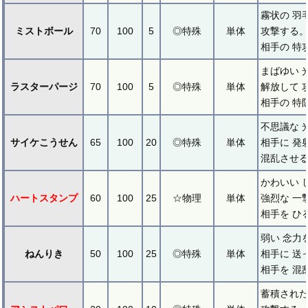
霧状の 羽
ミストボール
70
100
5
◎特殊
単体
攻撃する
相手の 特
まばゆい 
ラスターパージ
70
100
5
◎特殊
単体
解放して 
相手の 特
不思議な 
サイケこうせん
65
100
20
◎特殊
単体
相手に 発
混乱させる
かわいい 
ハートスタンプ
60
100
25
☆物理
単体
強烈な 一
相手を ひ
弱い 念力
ねんりき
50
100
25
◎特殊
単体
相手に 送
相手を 混
蓄積された