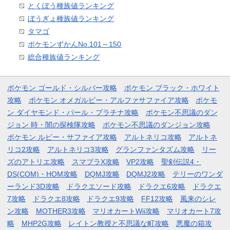
とくぼう種族値ランキング
ぼうぎょ種族値ランキング
タマゴ
ポケモンずかんNo.101～150
総合種族値ランキング
ポケモン ゴールド・シルバー攻略
ポケモン ブラック・ホワイト
攻略
ポケモン オメガルビー・アルファサファイア攻略
ポケモ
ン ダイヤモンド・パール・プラチナ攻略
ポケモン不思議のダン
ジョン 時・闇の探検隊攻略
ポケモン不思議のダンジョン攻略
ポケモン ルビー・サファイア攻略
アルトネリコ攻略
アルトネ
リコ2攻略
アルトネリコ3攻略
グランファンタズム攻略
リー
ズのアトリエ攻略
スマブラX攻略
VP2攻略
聖剣伝説4・
DS(COM)・HOM攻略
DQMJ攻略
DQMJ2攻略
テリーのワンダ
ーランド3D攻略
ドラクエソード攻略
ドラクエ6攻略
ドラクエ
7攻略
ドラクエ8攻略
ドラクエ9攻略
FF12攻略
風来のシレ
ン攻略
MOTHER3攻略
マリオカートWii攻略
マリオカート7攻
略
MHP2G攻略
レイトン教授と不思議な町攻略
悪魔の箱攻