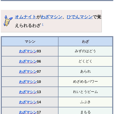
オムナイト
が
わざマシン
、
ひでんマシン
で覚
えられるわざ
†
マシン
わざ
みずのはどう
わざマシン
03
どくどく
わざマシン
06
あられ
わざマシン
07
めざめるパワー
わざマシン
10
れいとうビーム
わざマシン
13
ふぶき
わざマシン
14
まもる
わざマシン
17