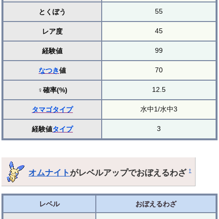
55
とくぼう
45
レア度
99
経験値
70
なつき
値
12.5
♀確率(%)
水中1/水中3
タマゴ
タイプ
3
経験値
タイプ
オムナイト
がレベルアップでおぼえるわざ
†
レベル
おぼえるわざ