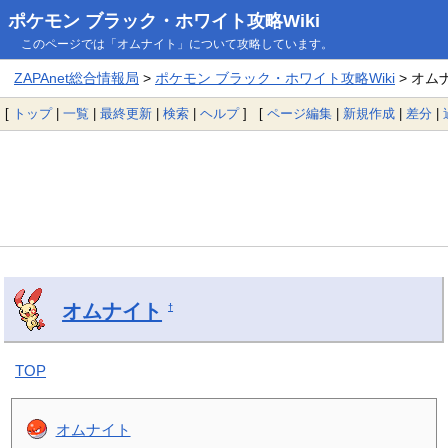
ポケモン ブラック・ホワイト攻略Wiki
このページでは「オムナイト」について攻略しています。
ZAPAnet総合情報局
>
ポケモン ブラック・ホワイト攻略Wiki
> オム
[
トップ
|
一覧
|
最終更新
|
検索
|
ヘルプ
] [
ページ編集
|
新規作成
|
差分
|
オムナイト
†
TOP
オムナイト