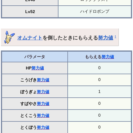
ハイドロポンプ
Lv52
オムナイト
を倒したときにもらえる
努力値
†
パラメータ
もらえる
努力値
0
HP
努力値
0
こうげき
努力値
1
ぼうぎょ
努力値
0
すばやさ
努力値
0
とくこう
努力値
0
とくぼう
努力値