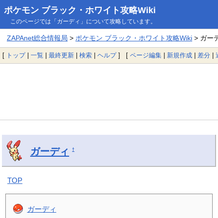
ポケモン ブラック・ホワイト攻略Wiki
このページでは「ガーディ」について攻略しています。
ZAPAnet総合情報局
>
ポケモン ブラック・ホワイト攻略Wiki
> ガー
[
トップ
|
一覧
|
最終更新
|
検索
|
ヘルプ
] [
ページ編集
|
新規作成
|
差分
|
ガーディ
†
TOP
ガーディ