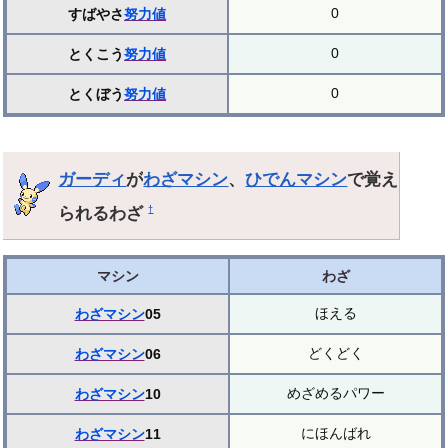
0
すばやさ
努力値
0
とくこう
努力値
0
とくぼう
努力値
ガーディ
が
わざマシン
、
ひでんマシン
で覚え
られるわざ
†
マシン
わざ
ほえる
わざマシン
05
どくどく
わざマシン
06
めざめるパワー
わざマシン
10
にほんばれ
わざマシン
11