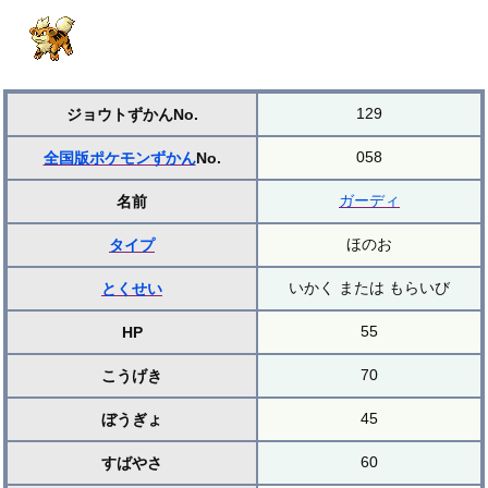
129
ジョウトずかんNo.
058
全国版ポケモンずかん
No.
ガーディ
名前
ほのお
タイプ
いかく または もらいび
とくせい
55
HP
70
こうげき
45
ぼうぎょ
60
すばやさ