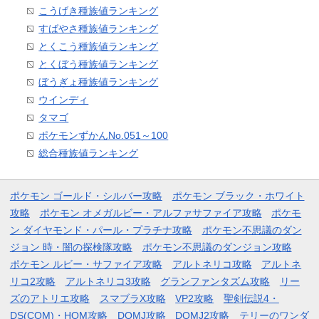
こうげき種族値ランキング
すばやさ種族値ランキング
とくこう種族値ランキング
とくぼう種族値ランキング
ぼうぎょ種族値ランキング
ウインディ
タマゴ
ポケモンずかんNo.051～100
総合種族値ランキング
ポケモン ゴールド・シルバー攻略
ポケモン ブラック・ホワイト
攻略
ポケモン オメガルビー・アルファサファイア攻略
ポケモ
ン ダイヤモンド・パール・プラチナ攻略
ポケモン不思議のダン
ジョン 時・闇の探検隊攻略
ポケモン不思議のダンジョン攻略
ポケモン ルビー・サファイア攻略
アルトネリコ攻略
アルトネ
リコ2攻略
アルトネリコ3攻略
グランファンタズム攻略
リー
ズのアトリエ攻略
スマブラX攻略
VP2攻略
聖剣伝説4・
DS(COM)・HOM攻略
DQMJ攻略
DQMJ2攻略
テリーのワンダ