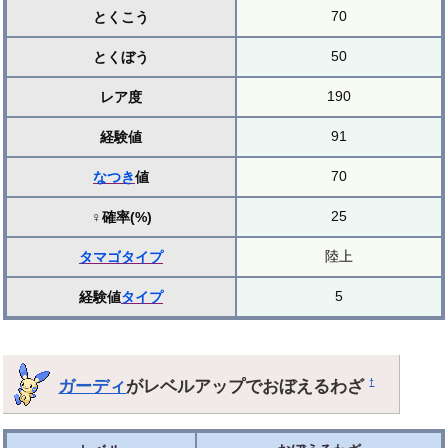
70
とくこう
50
とくぼう
190
レア度
91
経験値
70
なつき
値
25
♀確率(%)
陸上
タマゴ
タイプ
5
経験値
タイプ
ガーディ
がレベルアップでおぼえるわざ
†