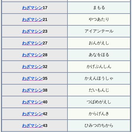
まもる
わざマシン
17
やつあたり
わざマシン
21
アイアンテール
わざマシン
23
おんがえし
わざマシン
27
あなをほる
わざマシン
28
かげぶんしん
わざマシン
32
かえんほうしゃ
わざマシン
35
だいもんじ
わざマシン
38
つばめがえし
わざマシン
40
からげんき
わざマシン
42
ひみつのちから
わざマシン
43