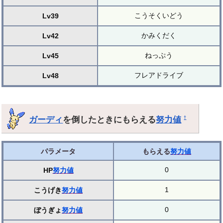
こうそくいどう
Lv39
かみくだく
Lv42
ねっぷう
Lv45
フレアドライブ
Lv48
ガーディ
を倒したときにもらえる
努力値
†
パラメータ
もらえる
努力値
0
HP
努力値
1
こうげき
努力値
0
ぼうぎょ
努力値