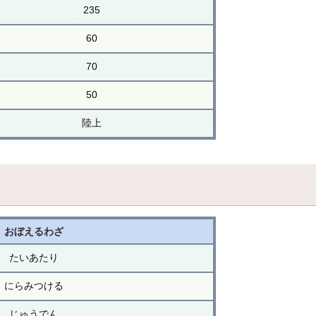
235
60
70
50
陸上
おぼえるわざ
たいあたり
にらみつける
じゅうでん