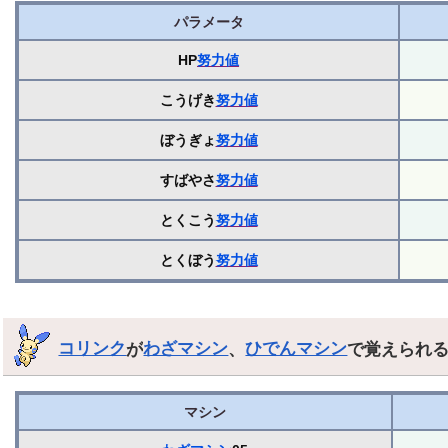
パラメータ
HP
努力値
こうげき
努力値
ぼうぎょ
努力値
すばやさ
努力値
とくこう
努力値
とくぼう
努力値
コリンク
が
わざマシン
、
ひでんマシン
で覚えられ
マシン