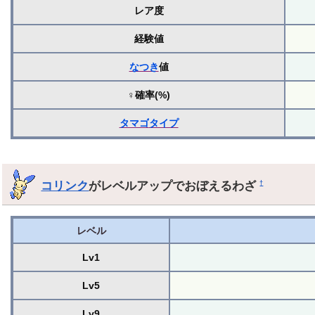
レア度
経験値
なつき
値
♀確率(%)
タマゴ
タイプ
コリンク
がレベルアップでおぼえるわざ
†
レベル
Lv1
Lv5
Lv9