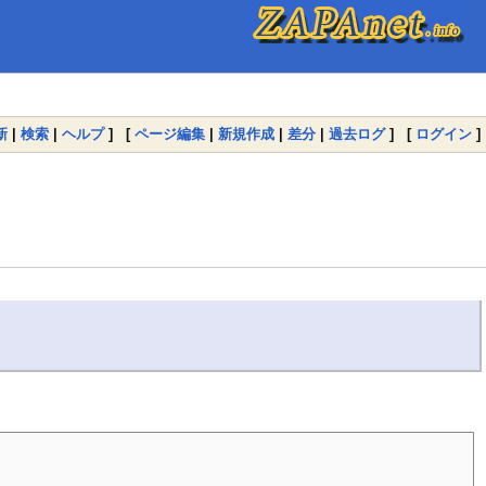
新
|
検索
|
ヘルプ
] [
ページ編集
|
新規作成
|
差分
|
過去ログ
] [
ログイン
]