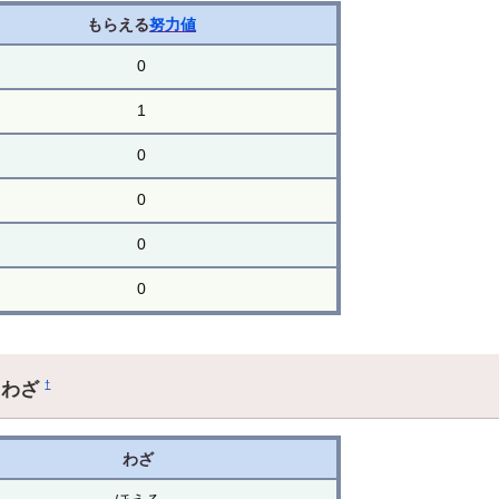
もらえる
努力値
0
1
0
0
0
0
るわざ
†
わざ