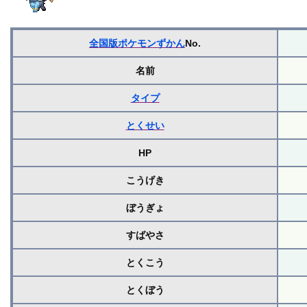
全国版ポケモンずかん
No.
名前
タイプ
とくせい
HP
こうげき
ぼうぎょ
すばやさ
とくこう
とくぼう