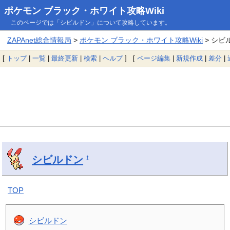
ポケモン ブラック・ホワイト攻略Wiki
このページでは「シビルドン」について攻略しています。
ZAPAnet総合情報局
>
ポケモン ブラック・ホワイト攻略Wiki
> シビ
[
トップ
|
一覧
|
最終更新
|
検索
|
ヘルプ
] [
ページ編集
|
新規作成
|
差分
|
シビルドン
†
TOP
シビルドン