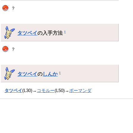
？
タツベイ
の入手方法
†
？
タツベイ
の
しんか
†
タツベイ
(L30)→
コモルー
(L50)→
ボーマンダ