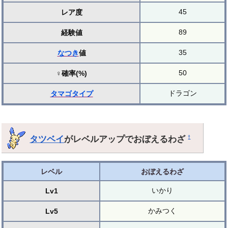
45
レア度
89
経験値
35
なつき
値
50
♀確率(%)
ドラゴン
タマゴ
タイプ
タツベイ
がレベルアップでおぼえるわざ
†
レベル
おぼえるわざ
いかり
Lv1
かみつく
Lv5