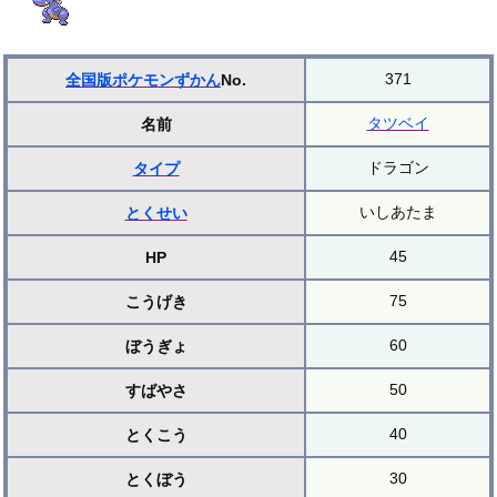
371
全国版ポケモンずかん
No.
タツベイ
名前
ドラゴン
タイプ
いしあたま
とくせい
45
HP
75
こうげき
60
ぼうぎょ
50
すばやさ
40
とくこう
30
とくぼう