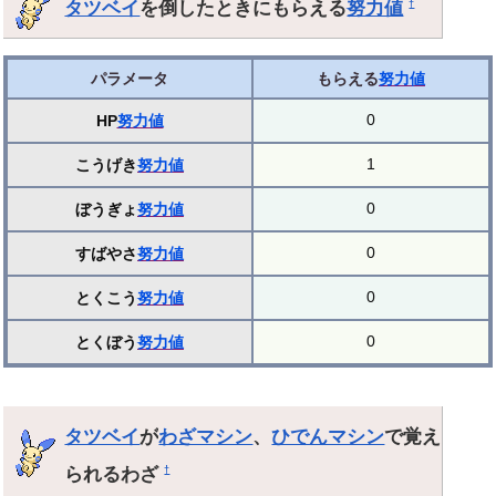
タツベイ
を倒したときにもらえる
努力値
†
パラメータ
もらえる
努力値
0
HP
努力値
1
こうげき
努力値
0
ぼうぎょ
努力値
0
すばやさ
努力値
0
とくこう
努力値
0
とくぼう
努力値
タツベイ
が
わざマシン
、
ひでんマシン
で覚え
られるわざ
†