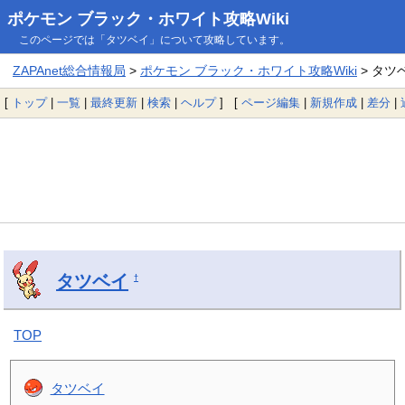
ポケモン ブラック・ホワイト攻略Wiki
このページでは「タツベイ」について攻略しています。
ZAPAnet総合情報局
>
ポケモン ブラック・ホワイト攻略Wiki
> タツ
[
トップ
|
一覧
|
最終更新
|
検索
|
ヘルプ
] [
ページ編集
|
新規作成
|
差分
|
タツベイ
†
TOP
タツベイ