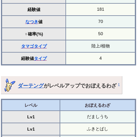
181
経験値
70
なつき
値
50
♀確率(%)
陸上/植物
タマゴ
タイプ
4
経験値
タイプ
ダーテング
がレベルアップでおぼえるわざ
†
レベル
おぼえるわざ
だましうち
Lv1
ふきとばし
Lv1