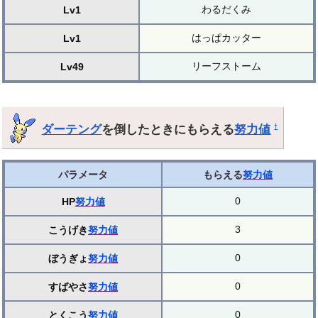
わるだくみ
Lv1
はっぱカッター
Lv1
リーフストーム
Lv49
ダーテング
を倒したときにもらえる
努力値
†
パラメータ
もらえる
努力値
0
HP
努力値
3
こうげき
努力値
0
ぼうぎょ
努力値
0
すばやさ
努力値
0
とくこう
努力値