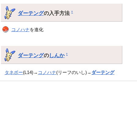
ダーテング
の入手方法
†
コノハナ
を進化
ダーテング
の
しんか
†
タネボー
(L14)→
コノハナ
(リーフのいし)→
ダーテング