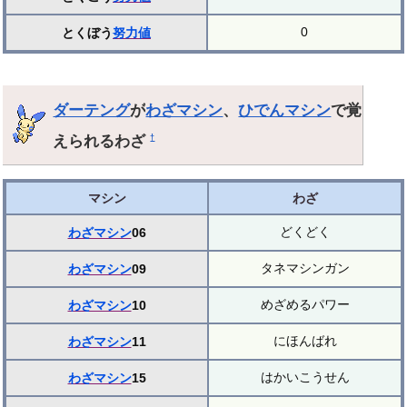
0
とくぼう
努力値
ダーテング
が
わざマシン
、
ひでんマシン
で覚
えられるわざ
†
マシン
わざ
どくどく
わざマシン
06
タネマシンガン
わざマシン
09
めざめるパワー
わざマシン
10
にほんばれ
わざマシン
11
はかいこうせん
わざマシン
15