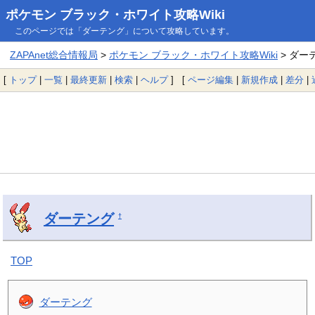
ポケモン ブラック・ホワイト攻略Wiki
このページでは「ダーテング」について攻略しています。
ZAPAnet総合情報局
>
ポケモン ブラック・ホワイト攻略Wiki
> ダー
[
トップ
|
一覧
|
最終更新
|
検索
|
ヘルプ
] [
ページ編集
|
新規作成
|
差分
|
ダーテング
†
TOP
ダーテング