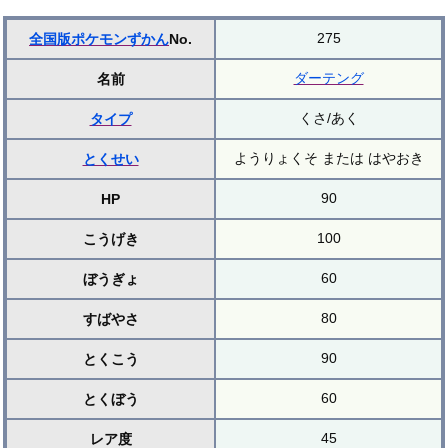
275
全国版ポケモンずかん
No.
ダーテング
名前
くさ/あく
タイプ
ようりょくそ または はやおき
とくせい
90
HP
100
こうげき
60
ぼうぎょ
80
すばやさ
90
とくこう
60
とくぼう
45
レア度