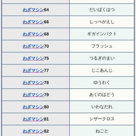
だいばくはつ
わざマシン
64
しっぺがえし
わざマシン
66
ギガインパクト
わざマシン
68
フラッシュ
わざマシン
70
つるぎのまい
わざマシン
75
じこあんじ
わざマシン
77
ゆうわく
わざマシン
78
あくのはどう
わざマシン
79
いわなだれ
わざマシン
80
シザークロス
わざマシン
81
ねごと
わざマシン
82