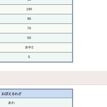
190
90
70
50
水中2
5
おぼえるわざ
あわ