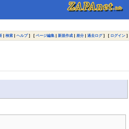
新
|
検索
|
ヘルプ
] [
ページ編集
|
新規作成
|
差分
|
過去ログ
] [
ログイン
]