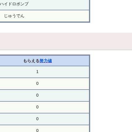
ハイドロポンプ
じゅうでん
もらえる
努力値
1
0
0
0
0
0