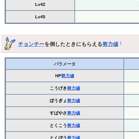
Lv42
Lv45
チョンチー
を倒したときにもらえる
努力値
†
パラメータ
HP
努力値
こうげき
努力値
ぼうぎょ
努力値
すばやさ
努力値
とくこう
努力値
とくぼう
努力値