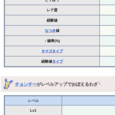
レア度
経験値
なつき
値
♀確率(%)
タマゴ
タイプ
経験値
タイプ
チョンチー
がレベルアップでおぼえるわざ
†
レベル
Lv1