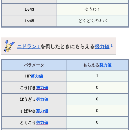
ゆうわく
Lv43
どくどくのキバ
Lv45
ニドラン♀
を倒したときにもらえる
努力値
†
パラメータ
もらえる
努力値
1
HP
努力値
0
こうげき
努力値
0
ぼうぎょ
努力値
0
すばやさ
努力値
0
とくこう
努力値