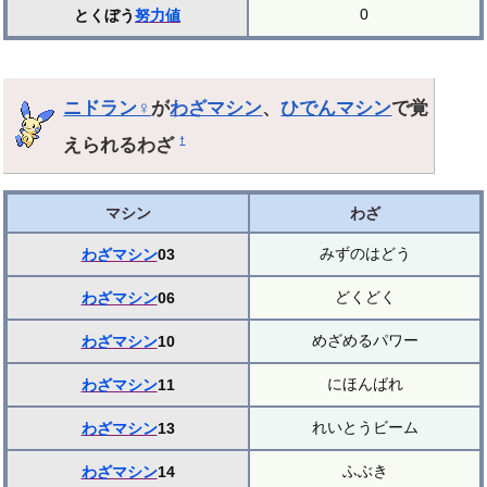
0
とくぼう
努力値
ニドラン♀
が
わざマシン
、
ひでんマシン
で覚
えられるわざ
†
マシン
わざ
みずのはどう
わざマシン
03
どくどく
わざマシン
06
めざめるパワー
わざマシン
10
にほんばれ
わざマシン
11
れいとうビーム
わざマシン
13
ふぶき
わざマシン
14