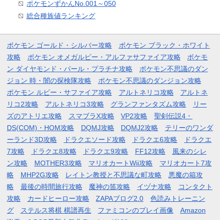
ポケモンずかんNo.001～050
総合種族値ランキング
ポケモン ゴールド・シルバー攻略
ポケモン ブラック・ホワイト
攻略
ポケモン オメガルビー・アルファサファイア攻略
ポケモ
ン ダイヤモンド・パール・プラチナ攻略
ポケモン不思議のダン
ジョン 時・闇の探検隊攻略
ポケモン不思議のダンジョン攻略
ポケモン ルビー・サファイア攻略
アルトネリコ攻略
アルトネ
リコ2攻略
アルトネリコ3攻略
グランファンタズム攻略
リー
ズのアトリエ攻略
スマブラX攻略
VP2攻略
聖剣伝説4・
DS(COM)・HOM攻略
DQMJ攻略
DQMJ2攻略
テリーのワンダ
ーランド3D攻略
ドラクエソード攻略
ドラクエ6攻略
ドラクエ
7攻略
ドラクエ8攻略
ドラクエ9攻略
FF12攻略
風来のシレ
ン攻略
MOTHER3攻略
マリオカートWii攻略
マリオカート7攻
略
MHP2G攻略
レイトン教授と不思議な町攻略
悪魔の箱攻
略
最後の時間旅行攻略
魔神の笛攻略
イヅナ攻略
コンタクト
攻略
カードヒーロー攻略
ZAPAブログ2.0
色読みトレーニン
グ
ステルス将棋 棋譜再生
ファミコンのプレイ画像
Amazon