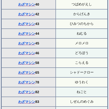
つばめがえし
わざマシン
40
からげんき
わざマシン
42
ひみつのちから
わざマシン
43
ねむる
わざマシン
44
メロメロ
わざマシン
45
どろぼう
わざマシン
46
こらえる
わざマシン
58
シャドークロー
わざマシン
65
ゆうわく
わざマシン
78
ねごと
わざマシン
82
しぜんのめぐみ
わざマシン
83