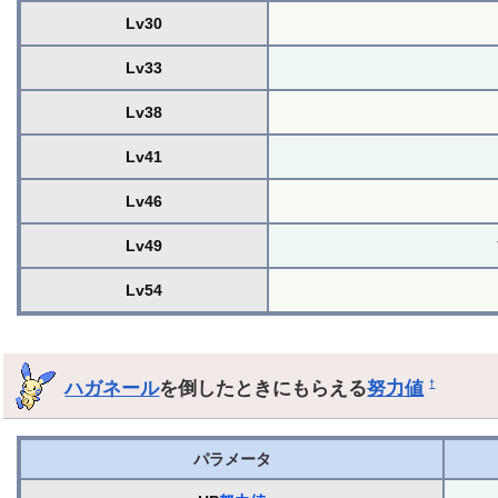
Lv30
Lv33
Lv38
Lv41
Lv46
Lv49
Lv54
ハガネール
を倒したときにもらえる
努力値
†
パラメータ