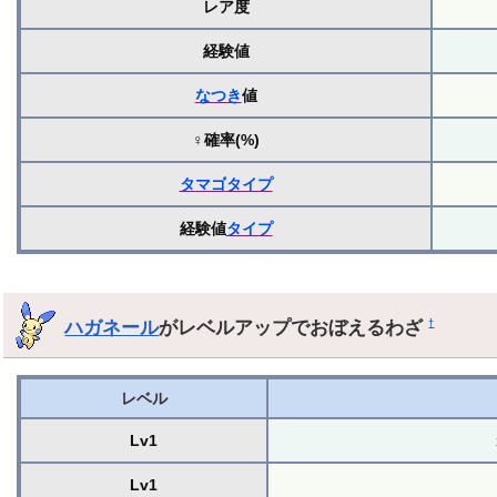
レア度
経験値
なつき
値
♀確率(%)
タマゴ
タイプ
経験値
タイプ
ハガネール
がレベルアップでおぼえるわざ
†
レベル
Lv1
Lv1