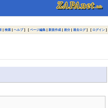
新
|
検索
|
ヘルプ
] [
ページ編集
|
新規作成
|
差分
|
過去ログ
] [
ログイン
]