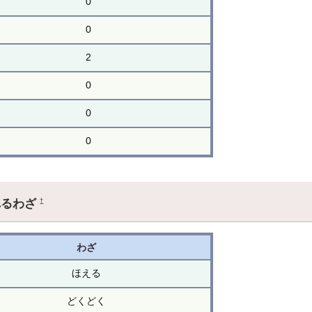
0
0
2
0
0
0
れるわざ
†
わざ
ほえる
どくどく