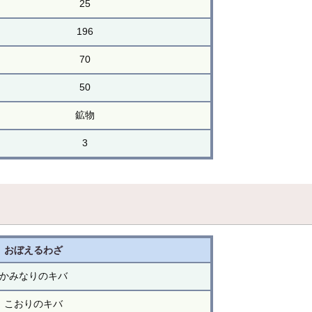
25
196
70
50
鉱物
3
おぼえるわざ
かみなりのキバ
こおりのキバ