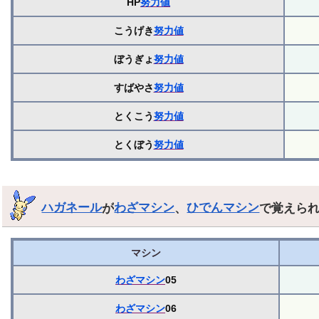
HP
努力値
こうげき
努力値
ぼうぎょ
努力値
すばやさ
努力値
とくこう
努力値
とくぼう
努力値
ハガネール
が
わざマシン
、
ひでんマシン
で覚えら
マシン
わざマシン
05
わざマシン
06