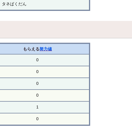
タネばくだん
もらえる
努力値
0
0
0
0
1
0