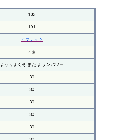
103
191
ヒマナッツ
くさ
ようりょくそ または サンパワー
30
30
30
30
30
30