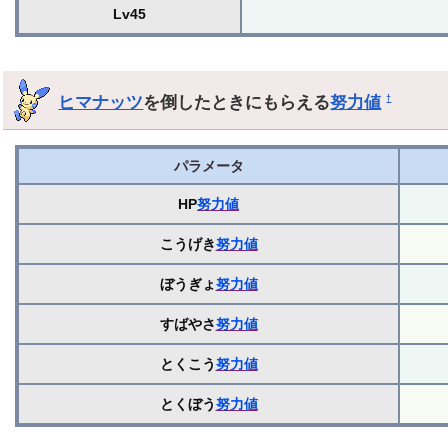
Lv45
ヒマナッツ
を倒したときにもらえる
努力値
†
パラメータ
HP
努力値
こうげき
努力値
ぼうぎょ
努力値
すばやさ
努力値
とくこう
努力値
とくぼう
努力値