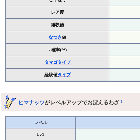
レア度
経験値
なつき
値
♀確率(%)
タマゴ
タイプ
経験値
タイプ
ヒマナッツ
がレベルアップでおぼえるわざ
†
レベル
Lv1