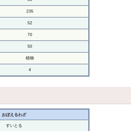
235
52
70
50
植物
4
おぼえるわざ
すいとる