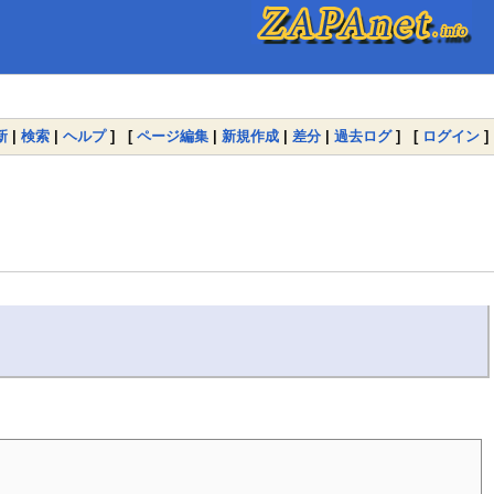
新
|
検索
|
ヘルプ
] [
ページ編集
|
新規作成
|
差分
|
過去ログ
] [
ログイン
]