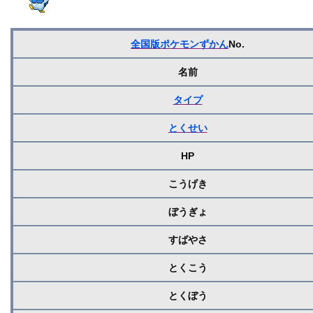
全国版ポケモンずかん
No.
名前
タイプ
とくせい
HP
こうげき
ぼうぎょ
すばやさ
とくこう
とくぼう