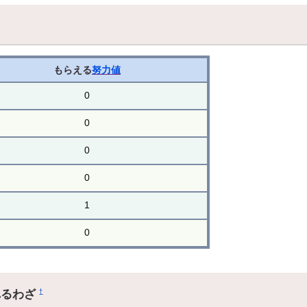
もらえる
努力値
0
0
0
0
1
0
れるわざ
†