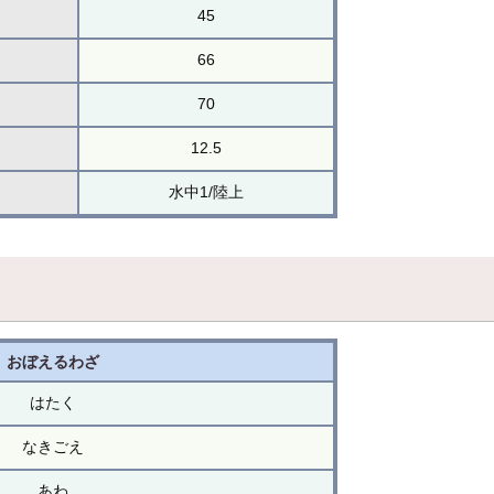
45
66
70
12.5
水中1/陸上
おぼえるわざ
はたく
なきごえ
あわ