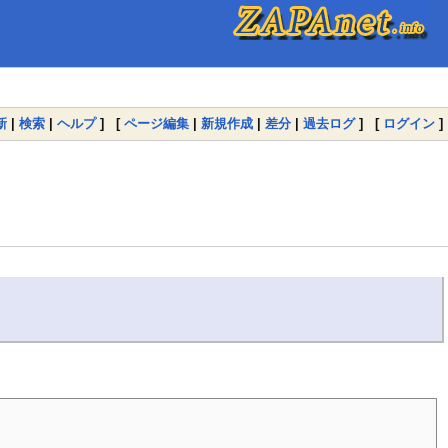
新
|
検索
|
ヘルプ
] [
ページ編集
|
新規作成
|
差分
|
過去ログ
] [
ログイン
]