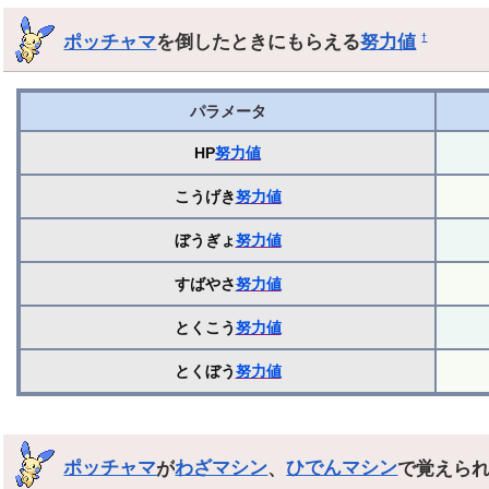
ポッチャマ
を倒したときにもらえる
努力値
†
パラメータ
HP
努力値
こうげき
努力値
ぼうぎょ
努力値
すばやさ
努力値
とくこう
努力値
とくぼう
努力値
ポッチャマ
が
わざマシン
、
ひでんマシン
で覚えら