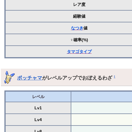
レア度
経験値
なつき
値
♀確率(%)
タマゴ
タイプ
ポッチャマ
がレベルアップでおぼえるわざ
†
レベル
Lv1
Lv4
Lv8