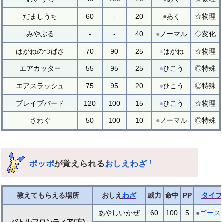
だましうち
60
-
20
●
あく
☆物理
みやぶる
-
-
40
●
ノーマル
◇変化
はがねのつばさ
70
90
25
●
はがね
☆物理
エアカッター
55
95
25
●
ひこう
◎特殊
エアスラッシュ
75
95
20
●
ひこう
◎特殊
ブレイブバード
120
100
15
●
ひこう
☆物理
さわぐ
50
100
10
●
ノーマル
◎特殊
ポッポ
が覚えられる
おしえわざ
†
教えてもらえる場所
おしえ
わざ
威力
命中
PP
タイプ
あやしいかぜ
60
100
5
●
ゴース
バトルフロンティア(左)