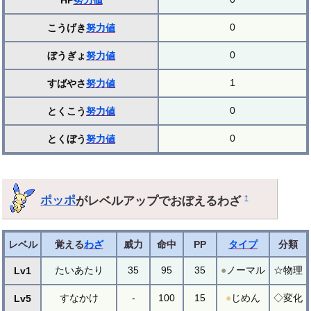
HP
努力値
0
こうげき
努力値
0
ぼうぎょ
努力値
1
すばやさ
努力値
0
とくこう
努力値
0
とくぼう
努力値
ポッポ
がレベルアップでおぼえるわざ
†
レベル
覚える
わざ
威力
命中
PP
タイプ
分類
たいあたり
35
95
35
●
ノーマル
☆物理
Lv1
すなかけ
-
100
15
●
じめん
◇変化
Lv5