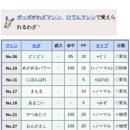
ポッポ
が
わざマシン
、
ひでんマシン
で覚えら
れるわざ
†
マシン
わざ
威力
命中
PP
タイプ
分類
どくどく
-
85
10
●
どく
◇変化
No.06
めざめるパワー
-
100
15
(
●
ノーマル)
◎特殊
No.10
にほんばれ
-
-
5
●
ほのお
◇変化
No.11
まもる
-
-
10
●
ノーマル
◇変化
No.17
あまごい
-
-
5
●
みず
◇変化
No.18
やつあたり
-
100
20
●
ノーマル
☆物理
No.21
おんがえし
-
100
20
●
ノーマル
☆物理
No.27