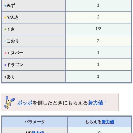
1
●
みず
2
●
でんき
1/2
●
くさ
2
●
こおり
1
●
エスパー
1
●
ドラゴン
1
●
あく
ポッポ
を倒したときにもらえる
努力値
†
パラメータ
もらえる
努力値
0