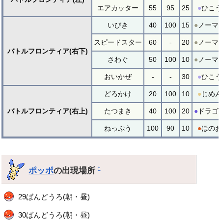
エアカッター
55
95
25
●
ひこ
いびき
40
100
15
●
ノーマ
スピードスター
60
-
20
●
ノーマ
バトルフロンティア(右下)
さわぐ
50
100
10
●
ノーマ
おいかぜ
-
-
30
●
ひこ
どろかけ
20
100
10
●
じめ
バトルフロンティア(右上)
たつまき
40
100
20
●
ドラゴ
ねっぷう
100
90
10
●
ほの
ポッポ
の出現場所
†
29ばんどうろ(朝・昼)
30ばんどうろ(朝・昼)