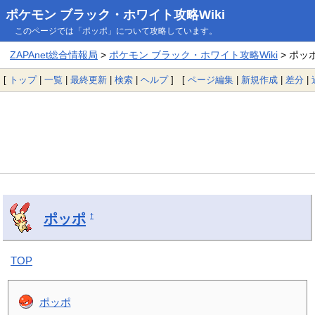
ポケモン ブラック・ホワイト攻略Wiki
このページでは「ポッポ」について攻略しています。
ZAPAnet総合情報局
>
ポケモン ブラック・ホワイト攻略Wiki
> ポッ
[
トップ
|
一覧
|
最終更新
|
検索
|
ヘルプ
] [
ページ編集
|
新規作成
|
差分
|
ポッポ
†
TOP
ポッポ