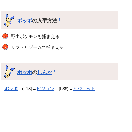
ポッポ
の入手方法
†
野生ポケモンを捕まえる
サファリゲームで捕まえる
ポッポ
の
しんか
†
ポッポ
―(L18)→
ピジョン
―(L36)→
ピジョット