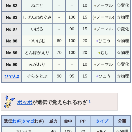
ねごと
-
-
10
●
ノーマル
◇変化
No.82
しぜんのめぐみ
-
100
15
(
●
ノーマル)
☆物理
No.83
いばる
-
90
15
●
ノーマル
◇変化
No.87
ついばむ
60
100
20
●
ひこう
☆物理
No.88
とんぼがえり
70
100
20
●
むし
☆物理
No.89
みがわり
-
-
10
●
ノーマル
◇変化
No.90
そらをとぶ
90
95
15
●
ひこう
☆物理
ひでん2
ポッポ
が遺伝で覚えられるわざ
†
遺伝
わざ
(
タマゴ
わざ)
威力
命中
PP
タイプ
分類
おいうち
40
100
20
●
あく
☆物理