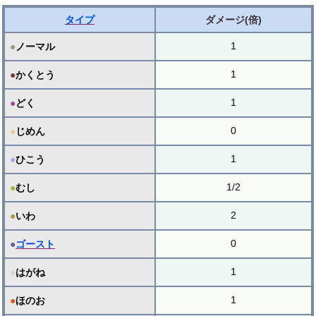
タイプ
ダメージ(倍)
1
●
ノーマル
1
●
かくとう
1
●
どく
0
●
じめん
1
●
ひこう
1/2
●
むし
2
●
いわ
0
●
ゴースト
1
●
はがね
1
●
ほのお