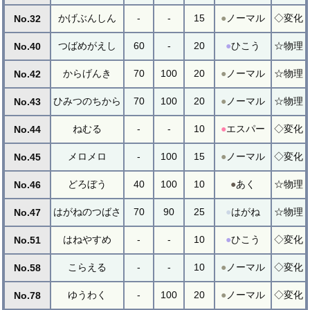
かげぶんしん
-
-
15
●
ノーマル
◇変化
No.32
つばめがえし
60
-
20
●
ひこう
☆物理
No.40
からげんき
70
100
20
●
ノーマル
☆物理
No.42
ひみつのちから
70
100
20
●
ノーマル
☆物理
No.43
ねむる
-
-
10
●
エスパー
◇変化
No.44
メロメロ
-
100
15
●
ノーマル
◇変化
No.45
どろぼう
40
100
10
●
あく
☆物理
No.46
はがねのつばさ
70
90
25
●
はがね
☆物理
No.47
はねやすめ
-
-
10
●
ひこう
◇変化
No.51
こらえる
-
-
10
●
ノーマル
◇変化
No.58
ゆうわく
-
100
20
●
ノーマル
◇変化
No.78