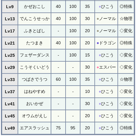
かぜおこし
40
100
35
●
ひこう
◎特殊
Lv9
でんこうせっか
40
100
30
●
ノーマル
☆物理
Lv13
ふきとばし
-
100
20
●
ノーマル
◇変化
Lv17
たつまき
40
100
20
●
ドラゴン
◎特殊
Lv21
フェザーダンス
-
100
15
●
ひこう
◇変化
Lv25
こうそくいどう
-
-
30
●
エスパー
◇変化
Lv29
つばさでうつ
60
100
35
●
ひこう
☆物理
Lv33
はねやすめ
-
-
10
●
ひこう
◇変化
Lv37
おいかぜ
-
-
30
●
ひこう
◇変化
Lv41
オウムがえし
-
-
20
●
ひこう
◇変化
Lv45
エアスラッシュ
75
95
20
●
ひこう
◎特殊
Lv49