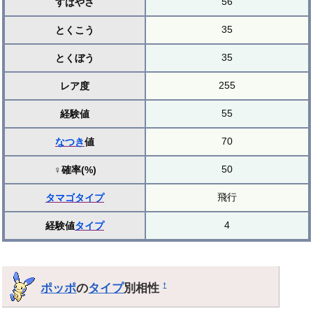
56
すばやさ
35
とくこう
35
とくぼう
255
レア度
55
経験値
70
なつき
値
50
♀確率(%)
飛行
タマゴ
タイプ
4
経験値
タイプ
ポッポ
の
タイプ
別相性
†