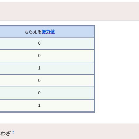
もらえる
努力値
0
0
1
0
0
1
るわざ
†