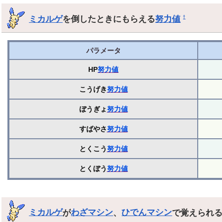
ミカルゲ
を倒したときにもらえる
努力値
†
パラメータ
HP
努力値
こうげき
努力値
ぼうぎょ
努力値
すばやさ
努力値
とくこう
努力値
とくぼう
努力値
ミカルゲ
が
わざマシン
、
ひでんマシン
で覚えられ