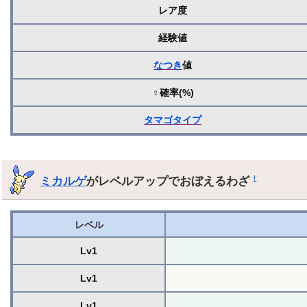
レア度
経験値
なつき
値
♀確率(%)
タマゴ
タイプ
ミカルゲ
がレベルアップでおぼえるわざ
†
レベル
Lv1
Lv1
Lv1