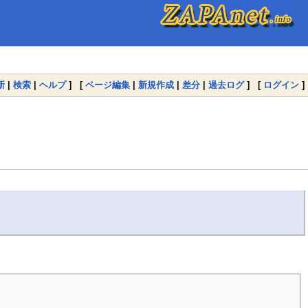
新
|
検索
|
ヘルプ
] [
ページ編集
|
新規作成
|
差分
|
過去ログ
] [
ログイン
]