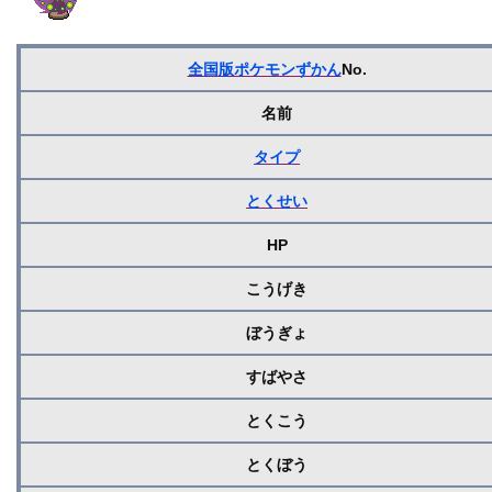
全国版ポケモンずかん
No.
名前
タイプ
とくせい
HP
こうげき
ぼうぎょ
すばやさ
とくこう
とくぼう