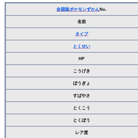
全国版ポケモンずかん
No.
名前
タイプ
とくせい
HP
こうげき
ぼうぎょ
すばやさ
とくこう
とくぼう
レア度