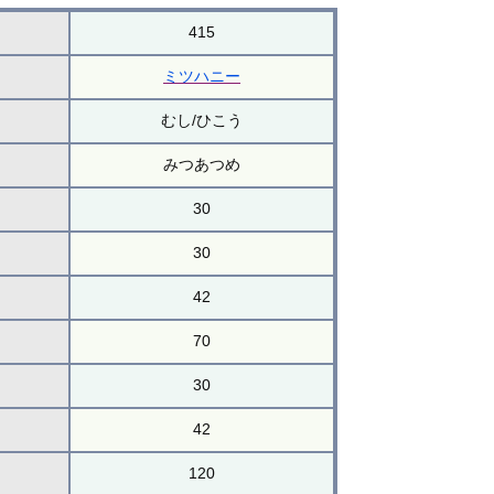
415
ミツハニー
むし/ひこう
みつあつめ
30
30
42
70
30
42
120