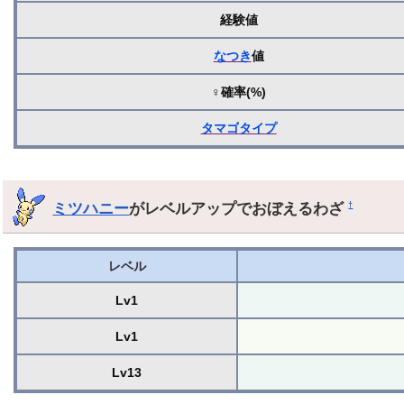
経験値
なつき
値
♀確率(%)
タマゴ
タイプ
ミツハニー
がレベルアップでおぼえるわざ
†
レベル
Lv1
Lv1
Lv13