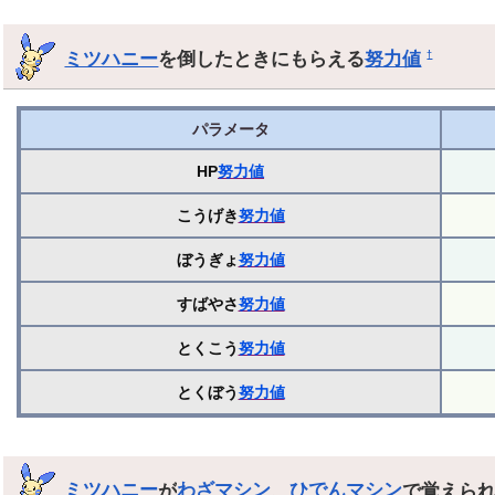
ミツハニー
を倒したときにもらえる
努力値
†
パラメータ
HP
努力値
こうげき
努力値
ぼうぎょ
努力値
すばやさ
努力値
とくこう
努力値
とくぼう
努力値
ミツハニー
が
わざマシン
、
ひでんマシン
で覚えら