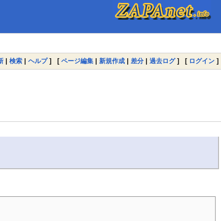
新
|
検索
|
ヘルプ
] [
ページ編集
|
新規作成
|
差分
|
過去ログ
] [
ログイン
]