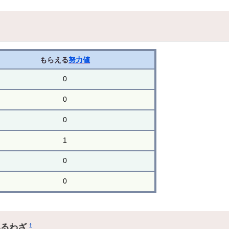
もらえる
努力値
0
0
0
1
0
0
れるわざ
†