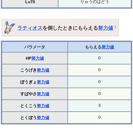
りゅうのはどう
Lv70
ラティオス
を倒したときにもらえる
努力値
†
パラメータ
もらえる
努力値
0
HP
努力値
0
こうげき
努力値
0
ぼうぎょ
努力値
0
すばやさ
努力値
3
とくこう
努力値
0
とくぼう
努力値