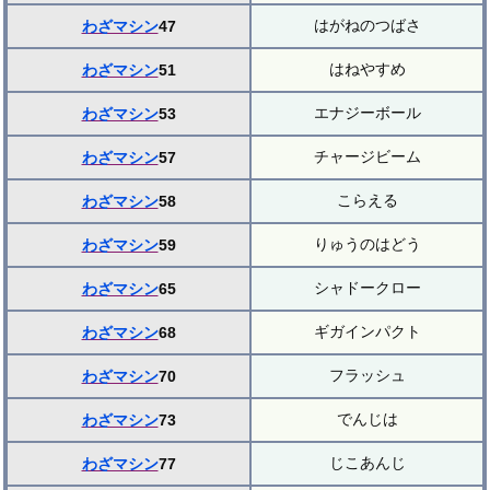
はがねのつばさ
わざマシン
47
はねやすめ
わざマシン
51
エナジーボール
わざマシン
53
チャージビーム
わざマシン
57
こらえる
わざマシン
58
りゅうのはどう
わざマシン
59
シャドークロー
わざマシン
65
ギガインパクト
わざマシン
68
フラッシュ
わざマシン
70
でんじは
わざマシン
73
じこあんじ
わざマシン
77