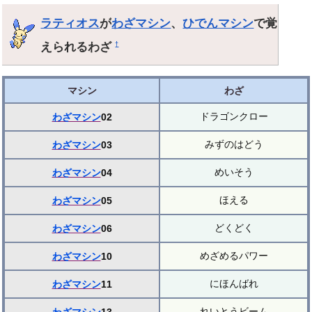
ラティオス
が
わざマシン
、
ひでんマシン
で覚
えられるわざ
†
マシン
わざ
ドラゴンクロー
わざマシン
02
みずのはどう
わざマシン
03
めいそう
わざマシン
04
ほえる
わざマシン
05
どくどく
わざマシン
06
めざめるパワー
わざマシン
10
にほんばれ
わざマシン
11
れいとうビーム