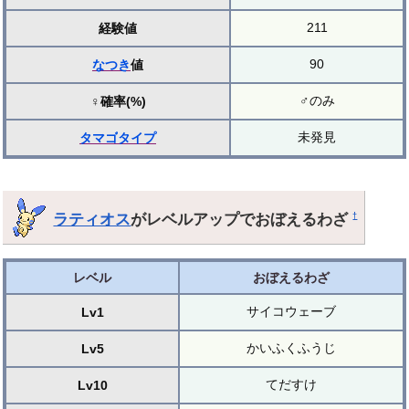
211
経験値
90
なつき
値
♂のみ
♀確率(%)
未発見
タマゴ
タイプ
ラティオス
がレベルアップでおぼえるわざ
†
レベル
おぼえるわざ
サイコウェーブ
Lv1
かいふくふうじ
Lv5
てだすけ
Lv10