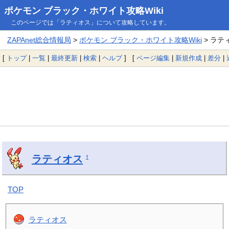
ポケモン ブラック・ホワイト攻略Wiki
このページでは「ラティオス」について攻略しています。
ZAPAnet総合情報局
>
ポケモン ブラック・ホワイト攻略Wiki
> ラテ
[
トップ
|
一覧
|
最終更新
|
検索
|
ヘルプ
] [
ページ編集
|
新規作成
|
差分
|
ラティオス
†
TOP
ラティオス