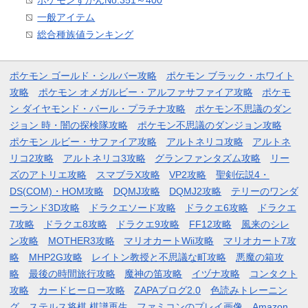
ポケモンずかんNo.351～400
一般アイテム
総合種族値ランキング
ポケモン ゴールド・シルバー攻略
ポケモン ブラック・ホワイト
攻略
ポケモン オメガルビー・アルファサファイア攻略
ポケモ
ン ダイヤモンド・パール・プラチナ攻略
ポケモン不思議のダン
ジョン 時・闇の探検隊攻略
ポケモン不思議のダンジョン攻略
ポケモン ルビー・サファイア攻略
アルトネリコ攻略
アルトネ
リコ2攻略
アルトネリコ3攻略
グランファンタズム攻略
リー
ズのアトリエ攻略
スマブラX攻略
VP2攻略
聖剣伝説4・
DS(COM)・HOM攻略
DQMJ攻略
DQMJ2攻略
テリーのワンダ
ーランド3D攻略
ドラクエソード攻略
ドラクエ6攻略
ドラクエ
7攻略
ドラクエ8攻略
ドラクエ9攻略
FF12攻略
風来のシレ
ン攻略
MOTHER3攻略
マリオカートWii攻略
マリオカート7攻
略
MHP2G攻略
レイトン教授と不思議な町攻略
悪魔の箱攻
略
最後の時間旅行攻略
魔神の笛攻略
イヅナ攻略
コンタクト
攻略
カードヒーロー攻略
ZAPAブログ2.0
色読みトレーニン
グ
ステルス将棋 棋譜再生
ファミコンのプレイ画像
Amazon