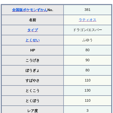
381
全国版ポケモンずかん
No.
ラティオス
名前
ドラゴン/エスパー
タイプ
ふゆう
とくせい
80
HP
90
こうげき
80
ぼうぎょ
110
すばやさ
130
とくこう
110
とくぼう
3
レア度