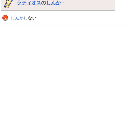
ラティオス
の
しんか
†
しんか
しない