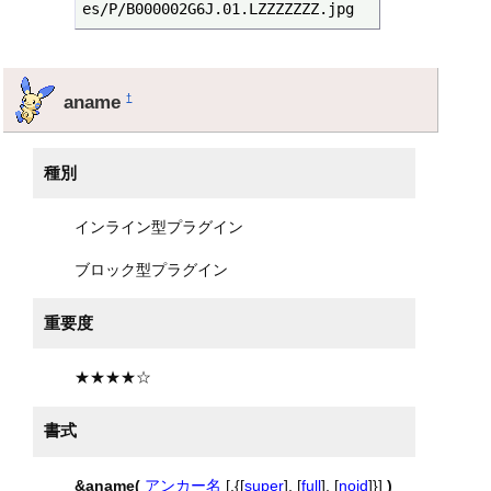
es/P/B000002G6J.01.LZZZZZZZ.jpg
aname
†
種別
インライン型プラグイン
ブロック型プラグイン
重要度
★★★★☆
書式
&aname(
アンカー名
[,{[
super
], [
full
], [
noid
]}]
)