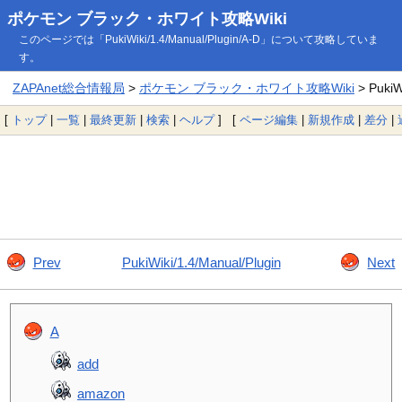
ポケモン ブラック・ホワイト攻略Wiki
このページでは「PukiWiki/1.4/Manual/Plugin/A-D」について攻略していま
す。
ZAPAnet総合情報局
>
ポケモン ブラック・ホワイト攻略Wiki
> PukiW
[
トップ
|
一覧
|
最終更新
|
検索
|
ヘルプ
] [
ページ編集
|
新規作成
|
差分
|
Prev
PukiWiki/1.4/Manual/Plugin
Next
A
add
amazon