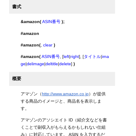
書式
&amazon(
ASIN番号
);
#amazon
#amazon(
,
clear
)
#amazon(
ASIN番号
, [
left
|
right
], [
タイトル
|
ima
ge
|
delimage
|
deltitle
|
delete
]
)
概要
アマゾン（
http://www.amazon.co.jp
）が提供
する商品のイメージと、商品名を表示しま
す。
アマゾンのアソシエイト ID（紹介文などを書
くことで副収入がもらえるかもしれない仕組
み）に対応しています。 ASIN を入力するだ