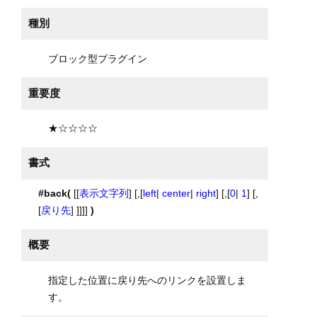
種別
ブロック型プラグイン
重要度
★☆☆☆☆
書式
#back(
[[
表示文字列
] [,[
left
|
center
|
right
] [,[
0
|
1
] [,
[
戻り先
] ]]]]
)
概要
指定した位置に戻り先へのリンクを設置しま
す。