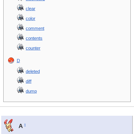
clear
color
comment
contents
counter
D
deleted
diff
dump
A
†