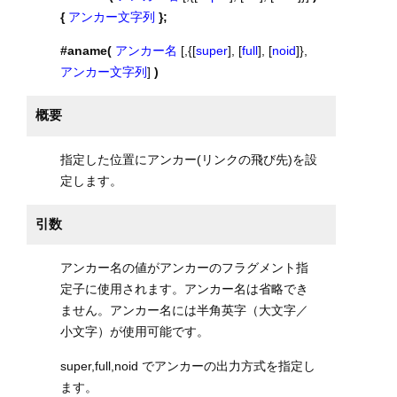
{
アンカー文字列
};
#aname(
アンカー名
[,{[
super
], [
full
], [
noid
]},
アンカー文字列
]
)
概要
指定した位置にアンカー(リンクの飛び先)を設
定します。
引数
アンカー名の値がアンカーのフラグメント指
定子に使用されます。アンカー名は省略でき
ません。アンカー名には半角英字（大文字／
小文字）が使用可能です。
super,full,noid でアンカーの出力方式を指定し
ます。