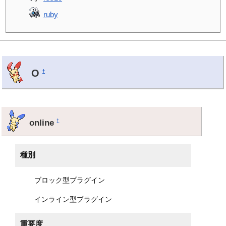
ruby
O
†
online
†
種別
ブロック型プラグイン
インライン型プラグイン
重要度