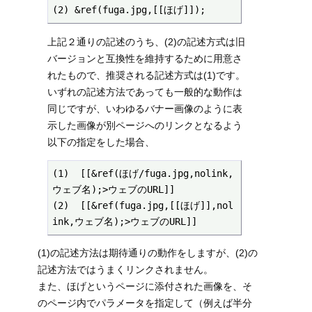
(2) &ref(fuga.jpg,[[ほげ]]);
上記２通りの記述のうち、(2)の記述方式は旧
バージョンと互換性を維持するために用意さ
れたもので、推奨される記述方式は(1)です。
いずれの記述方法であっても一般的な動作は
同じですが、いわゆるバナー画像のように表
示した画像が別ページへのリンクとなるよう
以下の指定をした場合、
(1)  [[&ref(ほげ/fuga.jpg,nolink,
ウェブ名);>ウェブのURL]] 

(2)  [[&ref(fuga.jpg,[[ほげ]],nol
ink,ウェブ名);>ウェブのURL]] 
(1)の記述方法は期待通りの動作をしますが、(2)の
記述方法ではうまくリンクされません。
また、ほげというページに添付された画像を、そ
のページ内でパラメータを指定して（例えば半分