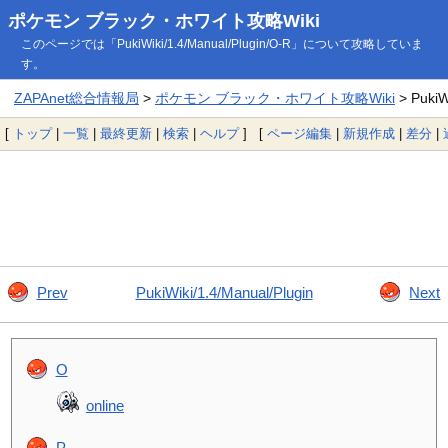
ポケモン ブラック・ホワイト攻略Wiki
このページでは「PukiWiki/1.4/Manual/Plugin/O-R」について攻略していま
す。
ZAPAnet総合情報局
>
ポケモン ブラック・ホワイト攻略Wiki
> PukiW
[
トップ
|
一覧
|
最終更新
|
検索
|
ヘルプ
] [
ページ編集
|
新規作成
|
差分
|
Prev
PukiWiki/1.4/Manual/Plugin
Next
O
online
P