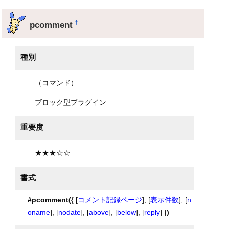
pcomment
†
種別
（コマンド）
ブロック型プラグイン
重要度
★★★☆☆
書式
#pcomment(
{ [
コメント記録ページ
], [
表示件数
], [
n
oname
], [
nodate
], [
above
], [
below
], [
reply
] }
)