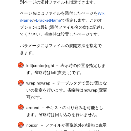
別ページの添付ファイルも指定できます。
ページ名にはファイルを添付したページを
Wik
iName
か
BracketName
で指定します。このオ
プションは最初(添付ファイル名の次)に記述し
てください。省略時は設置したページです。
パラメータにはファイルの展開方法を指定で
きます。
left|center|right － 表示時の位置を指定しま
す。省略時はleft(変更可)です。
wrap|nowrap － テーブルタグで囲む/囲まな
いの指定を行います。省略時はnowrap(変更
可)です。
around － テキストの回り込みを可能とし
ます。省略時は回り込みを行いません。
noicon － ファイルが画像以外の場合に表示