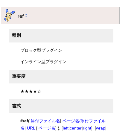
ref
†
種別
ブロック型プラグイン
インライン型プラグイン
重要度
★★★★☆
書式
#ref(
添付ファイル名
|
ページ名/添付ファイル
名
|
URL
[,
ページ名
] {, [
left
|
center
|
right
], [
wrap
|