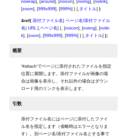
nowrap
], [
around
], [
noicon
], [
noimg
], [
nolink
],
[
zoom
], [
999x999
], [
999%
] } [,
タイトル
]
)
&ref(
添付ファイル名
|
ページ名/添付ファイル
名
|
URL
[,
ページ名
] {, [
noicon
], [
noimg
], [
nolin
k
], [
zoom
], [
999x999
], [
999%
] } [,
タイトル
]
);
概要
'#attach'でページに添付されたファイルを指定
位置に展開します。添付ファイルが画像の場
合は画像を表示し、それ以外の場合はダウン
ロード用のリンクを表示します。
引数
添付ファイル名にはページに添付したファイ
ル名を指定します（省略時はエラーとなりま
す）。別ページ名/添付ファイル名とする事で