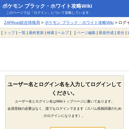
ポケモン ブラック・ホワイト攻略Wiki
このページでは「ログイン」について攻略しています。
ZAPAnet総合情報局
>
ポケモン ブラック・ホワイト攻略Wiki
> ログ
[
トップ
|
一覧
|
最終更新
|
検索
|
ヘルプ
] [
ページ編集
|
新規作成
|
差分
|
ユーザー名とログイン名を入力してログインして
ください。
ユーザー名とログイン名はWikiトップページに書いてあります。
会員登録の必要はなく、誰でもログインできます（スパム投稿回避のため
のログインになります）。