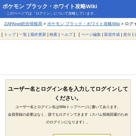
ポケモン ブラック・ホワイト攻略Wiki
このページでは「ログイン」について攻略しています。
ZAPAnet総合情報局
>
ポケモン ブラック・ホワイト攻略Wiki
> ログ
[
トップ
|
一覧
|
最終更新
|
検索
|
ヘルプ
] [
ページ編集
|
新規作成
|
差分
|
ユーザー名とログイン名を入力してログインして
ください。
ユーザー名とログイン名はWikiトップページに書いてあります。
会員登録の必要はなく、誰でもログインできます（スパム投稿回避のため
のログインになります）。