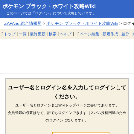
ポケモン ブラック・ホワイト攻略Wiki
このページでは「ログイン」について攻略しています。
ZAPAnet総合情報局
>
ポケモン ブラック・ホワイト攻略Wiki
> ログ
[
トップ
|
一覧
|
最終更新
|
検索
|
ヘルプ
] [
ページ編集
|
新規作成
|
差分
|
ユーザー名とログイン名を入力してログインして
ください。
ユーザー名とログイン名はWikiトップページに書いてあります。
会員登録の必要はなく、誰でもログインできます（スパム投稿回避のため
のログインになります）。