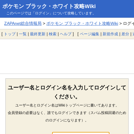
ポケモン ブラック・ホワイト攻略Wiki
このページでは「ログイン」について攻略しています。
ZAPAnet総合情報局
>
ポケモン ブラック・ホワイト攻略Wiki
> ログ
[
トップ
|
一覧
|
最終更新
|
検索
|
ヘルプ
] [
ページ編集
|
新規作成
|
差分
|
ユーザー名とログイン名を入力してログインして
ください。
ユーザー名とログイン名はWikiトップページに書いてあります。
会員登録の必要はなく、誰でもログインできます（スパム投稿回避のため
のログインになります）。