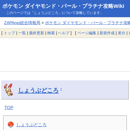
ポケモン ダイヤモンド・パール・プラチナ攻略Wiki
このページでは「しょうぶどころ」について攻略しています。
ZAPAnet総合情報局
>
ポケモン ダイヤモンド・パール・プラチナ攻略W
[
トップ
|
一覧
|
最終更新
|
検索
|
ヘルプ
] [
ページ編集
|
新規作成
|
差分
|
しょうぶどころ
†
TOP
しょうぶどころ