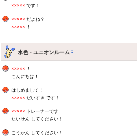
×××××
です！
×××××
だよね？
×××××
！
水色・ユニオンルーム
†
×××××
！
こんにちは！
はじめまして！
×××××
だいすき です！
×××××
トレーナーです
たいせん してください！
こうかん してください！