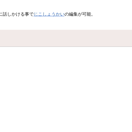
に話しかける事で
じこしょうかい
の編集が可能。