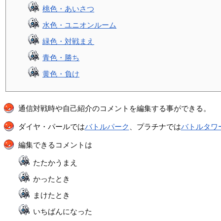
桃色・あいさつ
水色・ユニオンルーム
緑色・対戦まえ
青色・勝ち
黄色・負け
通信対戦時や自己紹介のコメントを編集する事ができる。
ダイヤ・パールでは
バトルパーク
、プラチナでは
バトルタワ
編集できるコメントは
たたかうまえ
かったとき
まけたとき
いちばんになった