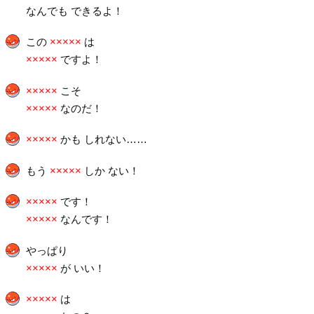
なんでも できるよ！
この
×××××
は
×××××
ですよ！
×××××
こそ
×××××
なのだ！
×××××
かも しれない……
もう
×××××
しか ない！
×××××
です！
×××××
なんです！
やっぱり
×××××
が いい！
×××××
は