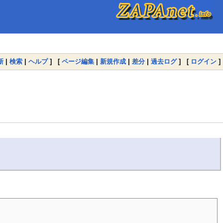
新
|
検索
|
ヘルプ
] [
ページ編集
|
新規作成
|
差分
|
過去ログ
] [
ログイン
]