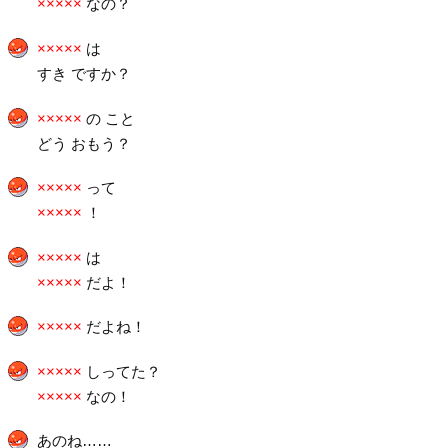
×××××
なの？
×××××
は
すき ですか？
×××××
の こと
どう おもう？
×××××
って
×××××
！
×××××
は
×××××
だよ！
×××××
だよね！
×××××
しってた？
×××××
なの！
あのね……