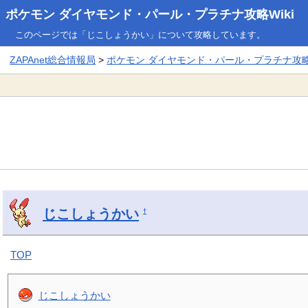
ポケモン ダイヤモンド・パール・プラチナ攻略Wiki
このページでは「じこしょうかい」について攻略しています。
ZAPAnet総合情報局
>
ポケモン ダイヤモンド・パール・プラチナ攻略W
じこしょうかい
†
TOP
じこしょうかい