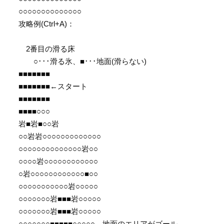
○○○○○○○○○○○○○○
攻略例(Ctrl+A)：
左から2番目からスタート。↓←↑→↑
2番目の滑る床
○･･･滑る氷、■･･･地面(滑らない)
■■■■■■■
■■■■■■■←スタート
■■■■■■■
■■■■○○○
岩■岩■○○岩
○○岩岩○○○○○○○○○○○○○
○○○○○○○○○○○○○○岩○○
○○○○岩○○○○○○○○○○○○
○岩○○○○○○○○○○○○■○○
○○○○○○○○○○○岩○○○○○
○○○○○○○岩■■■岩○○○○○
○○○○○○○岩■■■岩○○○○○
○○○○○○○■■■■■○○○○○←地面のエリアがゴール