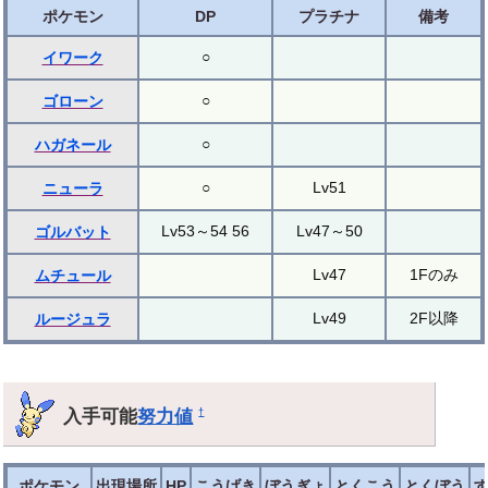
ポケモン
DP
プラチナ
備考
○
イワーク
○
ゴローン
○
ハガネール
○
Lv51
ニューラ
Lv53～54 56
Lv47～50
ゴルバット
Lv47
1Fのみ
ムチュール
Lv49
2F以降
ルージュラ
入手可能
努力値
†
ポケモン
出現場所
HP
こうげき
ぼうぎょ
とくこう
とくぼう