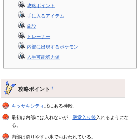
攻略ポイント
手に入るアイテム
施設
トレーナー
内部に出現するポケモン
入手可能努力値
攻略ポイント
†
キッサキシティ
北にある神殿。
最初は内部には入れないが、
殿堂入り後
入れるようにな
る。
内部は滑りやすい氷でおおわれている。