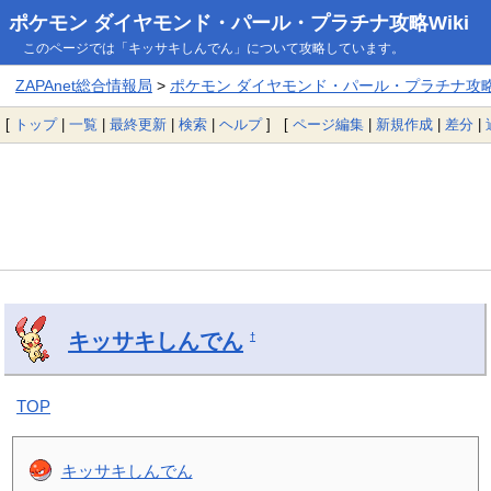
ポケモン ダイヤモンド・パール・プラチナ攻略Wiki
このページでは「キッサキしんでん」について攻略しています。
ZAPAnet総合情報局
>
ポケモン ダイヤモンド・パール・プラチナ攻略W
[
トップ
|
一覧
|
最終更新
|
検索
|
ヘルプ
] [
ページ編集
|
新規作成
|
差分
|
キッサキしんでん
†
TOP
キッサキしんでん