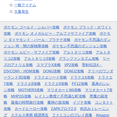
一般アイテム
大量発生
ポケモン ゴールド・シルバー攻略
ポケモン ブラック・ホワイト
攻略
ポケモン オメガルビー・アルファサファイア攻略
ポケモ
ン ダイヤモンド・パール・プラチナ攻略
ポケモン不思議のダン
ジョン 時・闇の探検隊攻略
ポケモン不思議のダンジョン攻略
ポケモン ルビー・サファイア攻略
アルトネリコ攻略
アルトネ
リコ2攻略
アルトネリコ3攻略
グランファンタズム攻略
リー
ズのアトリエ攻略
スマブラX攻略
VP2攻略
聖剣伝説4・
DS(COM)・HOM攻略
DQMJ攻略
DQMJ2攻略
テリーのワンダ
ーランド3D攻略
ドラクエソード攻略
ドラクエ6攻略
ドラクエ
7攻略
ドラクエ8攻略
ドラクエ9攻略
FF12攻略
風来のシレ
ン攻略
MOTHER3攻略
マリオカートWii攻略
マリオカート7攻
略
MHP2G攻略
レイトン教授と不思議な町攻略
悪魔の箱攻
略
最後の時間旅行攻略
魔神の笛攻略
イヅナ攻略
コンタクト
攻略
カードヒーロー攻略
ZAPAブログ2.0
色読みトレーニン
グ
ステルス将棋 棋譜再生
ファミコンのプレイ画像
Amazon