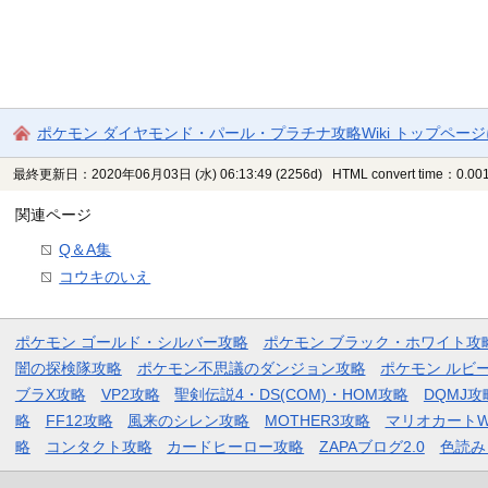
ポケモン ダイヤモンド・パール・プラチナ攻略Wiki トップペー
最終更新日：2020年06月03日 (水) 06:13:49
(2256d)
HTML convert time：0.001
関連ページ
Q＆A集
コウキのいえ
ポケモン ゴールド・シルバー攻略
ポケモン ブラック・ホワイト攻
闇の探検隊攻略
ポケモン不思議のダンジョン攻略
ポケモン ルビ
ブラX攻略
VP2攻略
聖剣伝説4・DS(COM)・HOM攻略
DQMJ攻
略
FF12攻略
風来のシレン攻略
MOTHER3攻略
マリオカートW
略
コンタクト攻略
カードヒーロー攻略
ZAPAブログ2.0
色読み