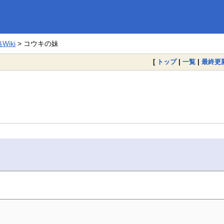
iki
> コウキの妹
[
トップ
|
一覧
|
最終更