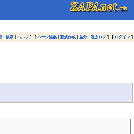
新
|
検索
|
ヘルプ
] [
ページ編集
|
新規作成
|
差分
|
過去ログ
] [
ログイン
]