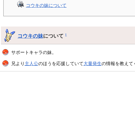
コウキの妹について
コウキの妹
について
†
サポートキャラの妹。
兄より
主人公
のほうを応援していて
大量発生
の情報を教えて