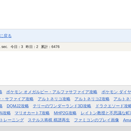
ジに戻る
 sec.
今日：3 昨日：2 累計：6476
略
ポケモン オメガルビー・アルファサファイア攻略
ポケモン ダイ
ー・サファイア攻略
アルトネリコ攻略
アルトネリコ2攻略
アルトネ
略
DQMJ2攻略
テリーのワンダーランド3D攻略
ドラクエソード攻
ii攻略
マリオカート7攻略
MHP2G攻略
レイトン教授と不思議な町
トレーニング
ステルス将棋 棋譜再生
ファミコンのプレイ画像
Ama