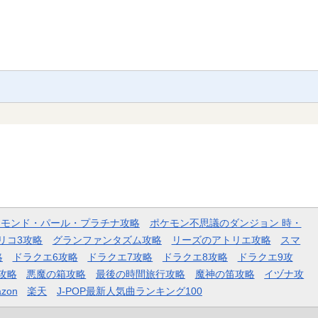
ヤモンド・パール・プラチナ攻略
ポケモン不思議のダンジョン 時・
リコ3攻略
グランファンタズム攻略
リーズのアトリエ攻略
スマ
略
ドラクエ6攻略
ドラクエ7攻略
ドラクエ8攻略
ドラクエ9攻
攻略
悪魔の箱攻略
最後の時間旅行攻略
魔神の笛攻略
イヅナ攻
zon
楽天
J-POP最新人気曲ランキング100