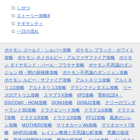
しせつ
ストーリー攻略8
ナギサシティ
一日の流れ
ポケモン ゴールド・シルバー攻略
ポケモン ブラック・ホワイト
攻略
ポケモン オメガルビー・アルファサファイア攻略
ポケモ
ン ダイヤモンド・パール・プラチナ攻略
ポケモン不思議のダン
ジョン 時・闇の探検隊攻略
ポケモン不思議のダンジョン攻略
ポケモン ルビー・サファイア攻略
アルトネリコ攻略
アルトネ
リコ2攻略
アルトネリコ3攻略
グランファンタズム攻略
リー
ズのアトリエ攻略
スマブラX攻略
VP2攻略
聖剣伝説4・
DS(COM)・HOM攻略
DQMJ攻略
DQMJ2攻略
テリーのワンダ
ーランド3D攻略
ドラクエソード攻略
ドラクエ6攻略
ドラクエ
7攻略
ドラクエ8攻略
ドラクエ9攻略
FF12攻略
風来のシレ
ン攻略
MOTHER3攻略
マリオカートWii攻略
マリオカート7攻
略
MHP2G攻略
レイトン教授と不思議な町攻略
悪魔の箱攻