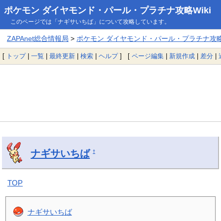
ポケモン ダイヤモンド・パール・プラチナ攻略Wiki
このページでは「ナギサいちば」について攻略しています。
ZAPAnet総合情報局
>
ポケモン ダイヤモンド・パール・プラチナ攻略W
[
トップ
|
一覧
|
最終更新
|
検索
|
ヘルプ
] [
ページ編集
|
新規作成
|
差分
|
ナギサいちば
†
TOP
ナギサいちば