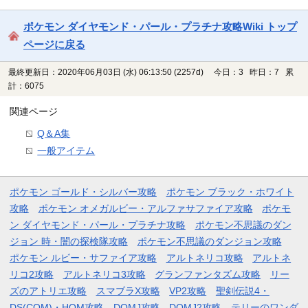
ポケモン ダイヤモンド・パール・プラチナ攻略Wiki トップ
ページに戻る
最終更新日：2020年06月03日 (水) 06:13:50
(2257d)
今日：3 昨日：7 累
計：6075
関連ページ
Q＆A集
一般アイテム
ポケモン ゴールド・シルバー攻略
ポケモン ブラック・ホワイト
攻略
ポケモン オメガルビー・アルファサファイア攻略
ポケモ
ン ダイヤモンド・パール・プラチナ攻略
ポケモン不思議のダン
ジョン 時・闇の探検隊攻略
ポケモン不思議のダンジョン攻略
ポケモン ルビー・サファイア攻略
アルトネリコ攻略
アルトネ
リコ2攻略
アルトネリコ3攻略
グランファンタズム攻略
リー
ズのアトリエ攻略
スマブラX攻略
VP2攻略
聖剣伝説4・
DS(COM)・HOM攻略
DQMJ攻略
DQMJ2攻略
テリーのワンダ