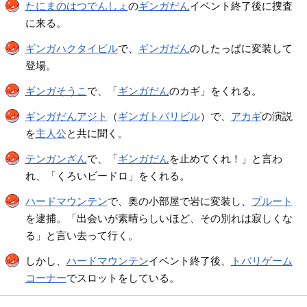
たにまのはつでんしょ
の
ギンガだん
イベント終了後に捜査
に来る。
ギンガハクタイビル
で、
ギンガだん
のしたっぱに変装して
登場。
ギンガそうこ
で、「
ギンガだん
のカギ」をくれる。
ギンガだんアジト
（
ギンガトバリビル
）で、
アカギ
の演説
を
主人公
と共に聞く。
テンガンざん
で、「
ギンガだん
を止めてくれ！」と言わ
れ、「くろいビードロ」をくれる。
ハードマウンテン
で、奥の小部屋で岩に変装し、
プルート
を逮捕。「出会いが素晴らしいほど、その別れは寂しくな
る」と言い去って行く。
しかし、
ハードマウンテン
イベント終了後、
トバリゲーム
コーナー
でスロットをしている。