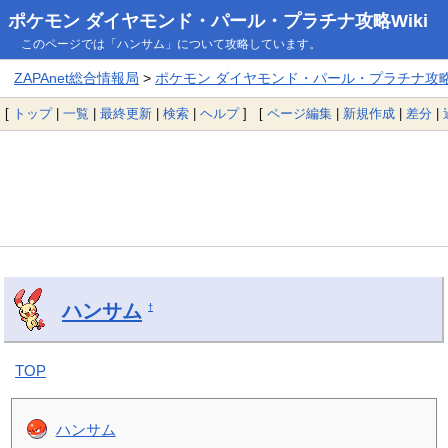
ポケモン ダイヤモンド・パール・プラチナ攻略Wiki
このページでは「ハンサム」について攻略しています。
ZAPAnet総合情報局
>
ポケモン ダイヤモンド・パール・プラチナ攻略W
[
トップ
|
一覧
|
最終更新
|
検索
|
ヘルプ
] [
ページ編集
|
新規作成
|
差分
|
ハンサム
†
TOP
ハンサム