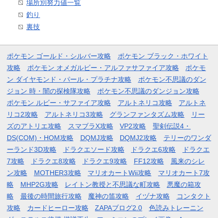
場所別努力値一覧
釣り
裏技
ポケモン ゴールド・シルバー攻略
ポケモン ブラック・ホワイト
攻略
ポケモン オメガルビー・アルファサファイア攻略
ポケモ
ン ダイヤモンド・パール・プラチナ攻略
ポケモン不思議のダン
ジョン 時・闇の探検隊攻略
ポケモン不思議のダンジョン攻略
ポケモン ルビー・サファイア攻略
アルトネリコ攻略
アルトネ
リコ2攻略
アルトネリコ3攻略
グランファンタズム攻略
リー
ズのアトリエ攻略
スマブラX攻略
VP2攻略
聖剣伝説4・
DS(COM)・HOM攻略
DQMJ攻略
DQMJ2攻略
テリーのワンダ
ーランド3D攻略
ドラクエソード攻略
ドラクエ6攻略
ドラクエ
7攻略
ドラクエ8攻略
ドラクエ9攻略
FF12攻略
風来のシレ
ン攻略
MOTHER3攻略
マリオカートWii攻略
マリオカート7攻
略
MHP2G攻略
レイトン教授と不思議な町攻略
悪魔の箱攻
略
最後の時間旅行攻略
魔神の笛攻略
イヅナ攻略
コンタクト
攻略
カードヒーロー攻略
ZAPAブログ2.0
色読みトレーニン