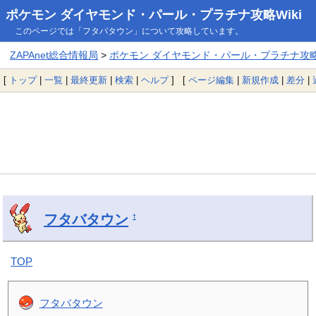
ポケモン ダイヤモンド・パール・プラチナ攻略Wiki
このページでは「フタバタウン」について攻略しています。
ZAPAnet総合情報局
>
ポケモン ダイヤモンド・パール・プラチナ攻略W
[
トップ
|
一覧
|
最終更新
|
検索
|
ヘルプ
] [
ページ編集
|
新規作成
|
差分
|
フタバタウン
†
TOP
フタバタウン