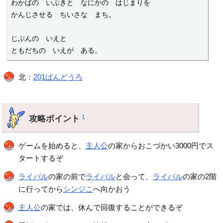
わかばの　いぶきと　なにかの　はじまりを

かんじさせる　ちいさな　まち。

じぶんの　いえと

ともだちの　いえが　ある。
北：
201ばんどうろ
攻略ポイント
†
ゲームを始めると、
主人公
の家からおこづかい3000円でス
タートするぞ
ライバル
の家の前で
ライバル
と会って、
ライバル
の家の2階
に行ってから
シンジこ
へ向かおう
主人公
の家では、休んで回復することができるぞ