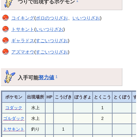
つりで出現するポケモン
†
コイキング
(
ボロのつりざお
、
いいつりざお
)
トサキント
(
いいつりざお
)
ギャラドス
(
すごいつりざお
)
アズマオウ
(
すごいつりざお
)
入手可能
努力値
†
ポケモン
出現場所
HP
こうげき
ぼうぎょ
とくこう
とくぼう
コダック
水上
1
ゴルダック
水上
2
トサキント
釣り
1