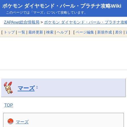
ポケモン ダイヤモンド・パール・プラチナ攻略Wiki
このページでは「マーズ」について攻略しています。
ZAPAnet総合情報局
>
ポケモン ダイヤモンド・パール・プラチナ攻略W
[
トップ
|
一覧
|
最終更新
|
検索
|
ヘルプ
] [
ページ編集
|
新規作成
|
差分
|
マーズ
†
TOP
マーズ