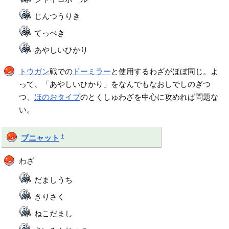
じんつうりき
てっぺき
あやしいひかり
トウガン
戦での
ドーミラー
と使用するわざがほぼ同じ。よ
って、「あやしいひかり」をなんでもなおしでしのぎつ
つ、
ほのおタイプ
のとくしゅわざを中心に攻めれば問題な
い。
†
ブニャット
わざ
だましうち
きりさく
ねこだまし