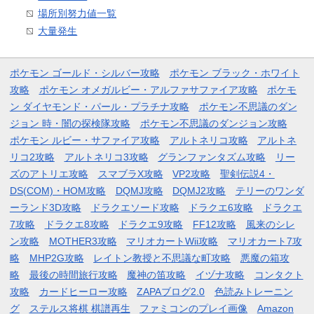
場所別努力値一覧
大量発生
ポケモン ゴールド・シルバー攻略
ポケモン ブラック・ホワイト
攻略
ポケモン オメガルビー・アルファサファイア攻略
ポケモ
ン ダイヤモンド・パール・プラチナ攻略
ポケモン不思議のダン
ジョン 時・闇の探検隊攻略
ポケモン不思議のダンジョン攻略
ポケモン ルビー・サファイア攻略
アルトネリコ攻略
アルトネ
リコ2攻略
アルトネリコ3攻略
グランファンタズム攻略
リー
ズのアトリエ攻略
スマブラX攻略
VP2攻略
聖剣伝説4・
DS(COM)・HOM攻略
DQMJ攻略
DQMJ2攻略
テリーのワンダ
ーランド3D攻略
ドラクエソード攻略
ドラクエ6攻略
ドラクエ
7攻略
ドラクエ8攻略
ドラクエ9攻略
FF12攻略
風来のシレ
ン攻略
MOTHER3攻略
マリオカートWii攻略
マリオカート7攻
略
MHP2G攻略
レイトン教授と不思議な町攻略
悪魔の箱攻
略
最後の時間旅行攻略
魔神の笛攻略
イヅナ攻略
コンタクト
攻略
カードヒーロー攻略
ZAPAブログ2.0
色読みトレーニン
グ
ステルス将棋 棋譜再生
ファミコンのプレイ画像
Amazon