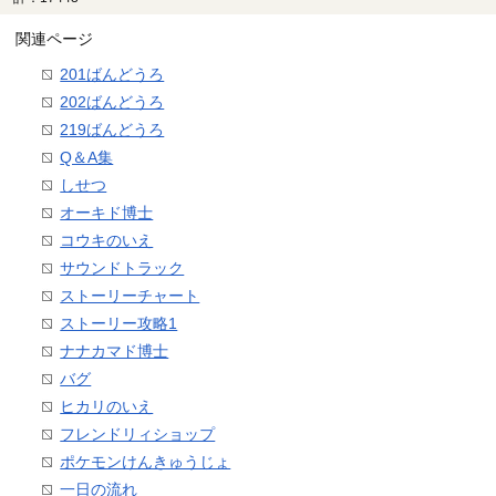
関連ページ
201ばんどうろ
202ばんどうろ
219ばんどうろ
Q＆A集
しせつ
オーキド博士
コウキのいえ
サウンドトラック
ストーリーチャート
ストーリー攻略1
ナナカマド博士
バグ
ヒカリのいえ
フレンドリィショップ
ポケモンけんきゅうじょ
一日の流れ