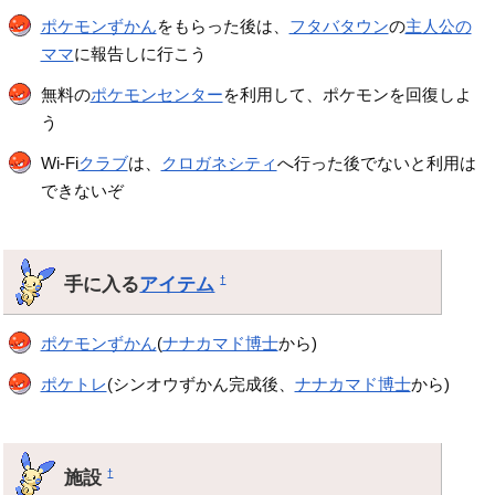
ポケモンずかん
をもらった後は、
フタバタウン
の
主人公の
ママ
に報告しに行こう
無料の
ポケモンセンター
を利用して、ポケモンを回復しよ
う
Wi-Fi
クラブ
は、
クロガネシティ
へ行った後でないと利用は
できないぞ
手に入る
アイテム
†
ポケモンずかん
(
ナナカマド博士
から)
ポケトレ
(シンオウずかん完成後、
ナナカマド博士
から)
施設
†