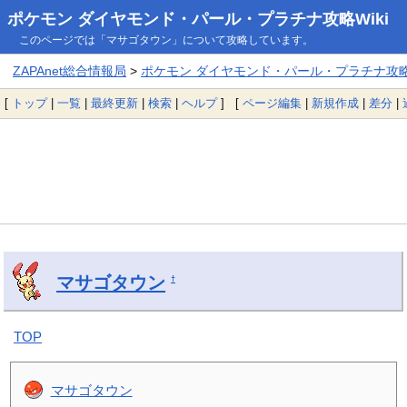
ポケモン ダイヤモンド・パール・プラチナ攻略Wiki
このページでは「マサゴタウン」について攻略しています。
ZAPAnet総合情報局
>
ポケモン ダイヤモンド・パール・プラチナ攻略W
[
トップ
|
一覧
|
最終更新
|
検索
|
ヘルプ
] [
ページ編集
|
新規作成
|
差分
|
マサゴタウン
†
TOP
マサゴタウン