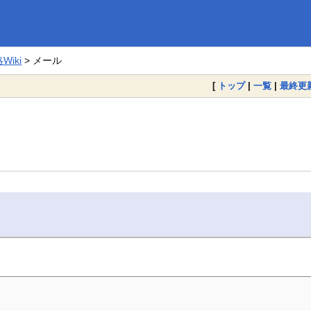
iki
> メール
[
トップ
|
一覧
|
最終更