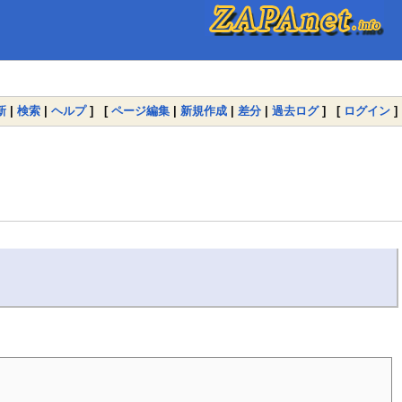
新
|
検索
|
ヘルプ
] [
ページ編集
|
新規作成
|
差分
|
過去ログ
] [
ログイン
]