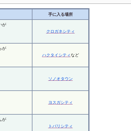
手に入る場所
いが
クロガネシティ
。
らが
ハクタイシティ
など
。
ソノオタウン
。
ヨスガシティ
。
んが
トバリシティ