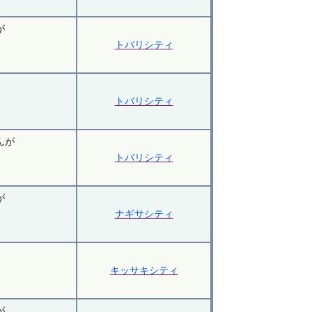
。
が
トバリシティ
。
トバリシティ
。
んが
トバリシティ
。
が
ナギサシティ
。
キッサキシティ
。
が