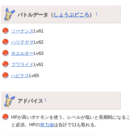
バトルデータ（
しょうぶどころ
）
†
ソーナンス
Lv61
ハリテヤマ
Lv62
ホエルオー
Lv63
フワライド
Lv61
ハピナス
Lv65
アドバイス
†
HPが高いポケモンを使う。レベルが低いと長期戦になるこ
と必須。HPの
努力値
は合計で11も取れる。