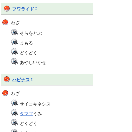
†
フワライド
わざ
そらをとぶ
まもる
どくどく
あやしいかぜ
†
ハピナス
わざ
サイコキネシス
タマゴ
うみ
どくどく