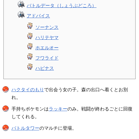
バトルデータ（しょうぶどころ）
アドバイス
ソーナンス
ハリテヤマ
ホエルオー
フワライド
ハピナス
ハクタイのもり
で出会う女の子。森の出口へ着くとお別
れ。
手持ちポケモンは
ラッキー
のみ。戦闘が終わるごとに回復
してくれる。
バトルタワー
のマルチに登場。