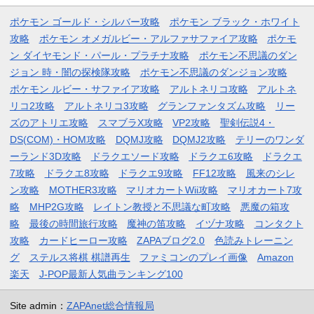
ポケモン ゴールド・シルバー攻略
ポケモン ブラック・ホワイト
攻略
ポケモン オメガルビー・アルファサファイア攻略
ポケモ
ン ダイヤモンド・パール・プラチナ攻略
ポケモン不思議のダン
ジョン 時・闇の探検隊攻略
ポケモン不思議のダンジョン攻略
ポケモン ルビー・サファイア攻略
アルトネリコ攻略
アルトネ
リコ2攻略
アルトネリコ3攻略
グランファンタズム攻略
リー
ズのアトリエ攻略
スマブラX攻略
VP2攻略
聖剣伝説4・
DS(COM)・HOM攻略
DQMJ攻略
DQMJ2攻略
テリーのワンダ
ーランド3D攻略
ドラクエソード攻略
ドラクエ6攻略
ドラクエ
7攻略
ドラクエ8攻略
ドラクエ9攻略
FF12攻略
風来のシレ
ン攻略
MOTHER3攻略
マリオカートWii攻略
マリオカート7攻
略
MHP2G攻略
レイトン教授と不思議な町攻略
悪魔の箱攻
略
最後の時間旅行攻略
魔神の笛攻略
イヅナ攻略
コンタクト
攻略
カードヒーロー攻略
ZAPAブログ2.0
色読みトレーニン
グ
ステルス将棋 棋譜再生
ファミコンのプレイ画像
Amazon
楽天
J-POP最新人気曲ランキング100
Site admin：
ZAPAnet総合情報局