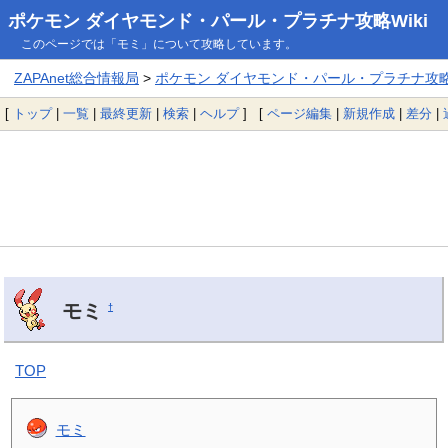
ポケモン ダイヤモンド・パール・プラチナ攻略Wiki
このページでは「モミ」について攻略しています。
ZAPAnet総合情報局
>
ポケモン ダイヤモンド・パール・プラチナ攻略W
[
トップ
|
一覧
|
最終更新
|
検索
|
ヘルプ
] [
ページ編集
|
新規作成
|
差分
|
モミ
†
TOP
モミ