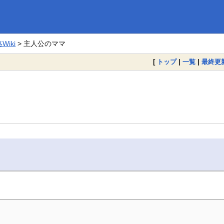
iki
> 主人公のママ
[
トップ
|
一覧
|
最終更