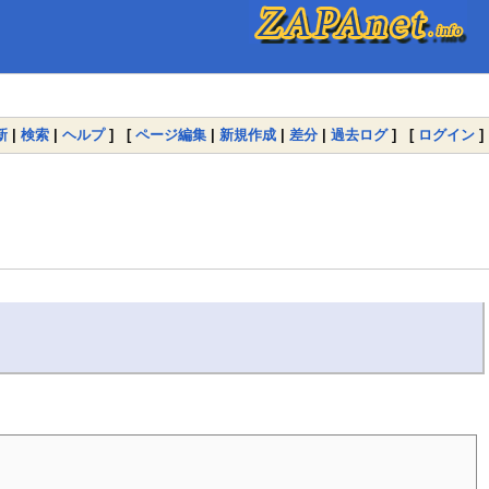
新
|
検索
|
ヘルプ
] [
ページ編集
|
新規作成
|
差分
|
過去ログ
] [
ログイン
]