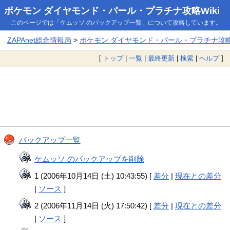
ポケモン ダイヤモンド・パール・プラチナ攻略Wiki
このページでは「ケムッソ のバックアップ一覧」について攻略しています。
ZAPAnet総合情報局
>
ポケモン ダイヤモンド・パール・プラチナ攻略W
[
トップ
|
一覧
|
最終更新
|
検索
|
ヘルプ
]
バックアップ一覧
ケムッソ のバックアップを削除
1 (2006年10月14日 (土) 10:43:55) [
差分
|
現在との差分
|
ソース
]
2 (2006年11月14日 (火) 17:50:42) [
差分
|
現在との差分
|
ソース
]