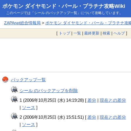
ポケモン ダイヤモンド・パール・プラチナ攻略Wiki
このページでは「シール のバックアップ一覧」について攻略しています。
ZAPAnet総合情報局
>
ポケモン ダイヤモンド・パール・プラチナ攻略W
[
トップ
|
一覧
|
最終更新
|
検索
|
ヘルプ
]
バックアップ一覧
シール のバックアップを削除
1 (2006年10月25日 (水) 14:19:28) [
差分
|
現在との差分
|
ソース
]
2 (2006年10月25日 (水) 15:51:51) [
差分
|
現在との差分
|
ソース
]