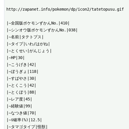
http://zapanet.info/pokemon/dp/icon2/tatetopusu.gif

|~全国版ポケモンずかんNo.|410|

|~シンオウ版ポケモンずかんNo.|038|

|~名前|タテトプス|

|~タイプ|いわ/はがね|

|~とくせい|がんじょう|

|~HP|30|

|~こうげき|42|

|~ぼうぎょ|118|

|~すばやさ|30|

|~とくこう|42|

|~とくぼう|88|

|~レア度|45|

|~経験値|99|

|~なつき値|70|

|~♀確率(%)|12.5|
