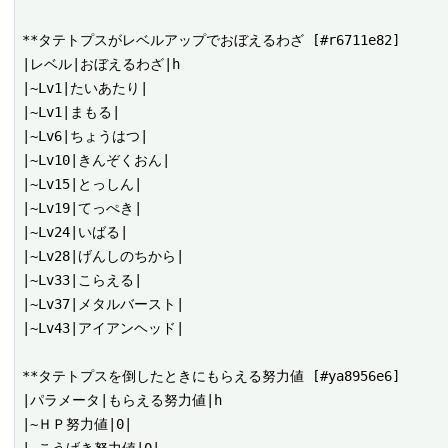
**タテトプスがレベルアップでおぼえるわざ [#r6711e82]

|レベル|おぼえるわざ|h

|~Lv1|たいあたり|

|~Lv1|まもる|

|~Lv6|ちょうはつ|

|~Lv10|きんぞくおん|

|~Lv15|とっしん|

|~Lv19|てっぺき|

|~Lv24|いばる|

|~Lv28|げんしのちから|

|~Lv33|こらえる|

|~Lv37|メタルバースト|

|~Lv43|アイアンヘッド|

**タテトプスを倒したときにもらえる努力値 [#ya8956e6]

|パラメータ|もらえる努力値|h

|~ＨＰ努力値|0|
