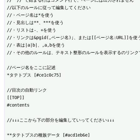
// "//"で始まる行はコメント行で、ページには出力されません

//以下のルールに従って編集してください

//・ページ名は*を使う

//・見出しは**、***を使う

//・リストは-、+を使う

//・リンクは&pgid(,ページ名);、または[[ページ名:URL]]を使う
//・表は|a|b|、,a,bを使う

//・その他のルールは、テキスト整形のルールを表示するのリンクで
//ページ名をここに記述

*タテトプス [#ce1c0c75]

//目次の自動リンク

[[TOP]]

#contents

//↓↓↓ここから下の部分を編集していってください↓↓↓

**タテトプスの種族データ [#acd1eb6e]
