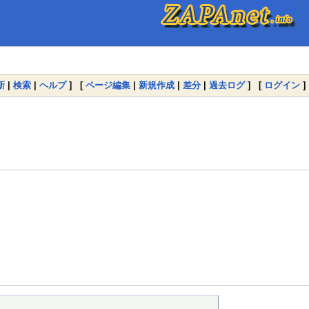
新
|
検索
|
ヘルプ
] [
ページ編集
|
新規作成
|
差分
|
過去ログ
] [
ログイン
]