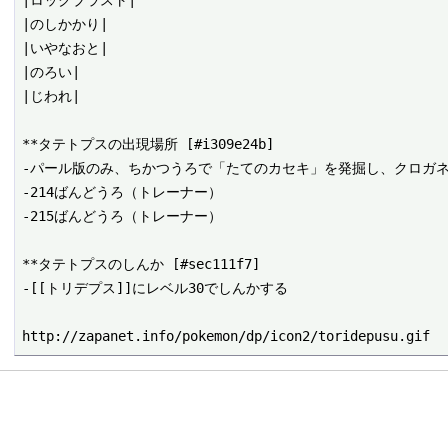
|ロックブラスト|

|のしかかり|

|いやなおと|

|のろい|

|じわれ|

**タテトプスの出現場所 [#i309e24b]

-パール版のみ、ちかつうろで「たてのカセキ」を発掘し、クロガネ
-214ばんどうろ（トレーナー）

-215ばんどうろ（トレーナー）

**タテトプスのしんか [#sec111f7]

-[[トリデプス]]にレベル30でしんかする
