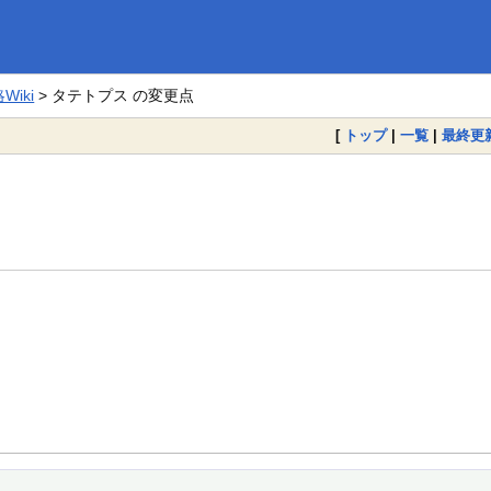
iki
> タテトプス の変更点
[
トップ
|
一覧
|
最終更