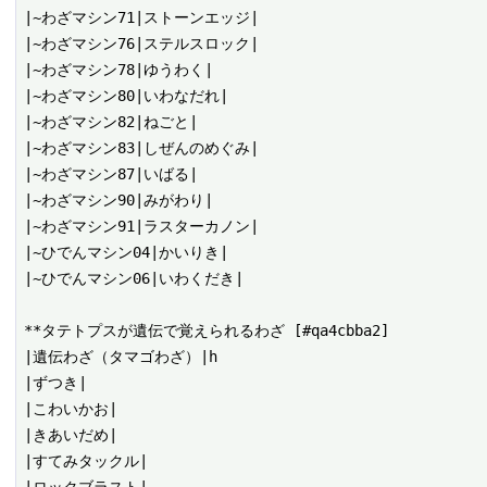
|~わざマシン71|ストーンエッジ|

|~わざマシン76|ステルスロック|

|~わざマシン78|ゆうわく|

|~わざマシン80|いわなだれ|

|~わざマシン82|ねごと|

|~わざマシン83|しぜんのめぐみ|

|~わざマシン87|いばる|

|~わざマシン90|みがわり|

|~わざマシン91|ラスターカノン|

|~ひでんマシン04|かいりき|

|~ひでんマシン06|いわくだき|

**タテトプスが遺伝で覚えられるわざ [#qa4cbba2]

|遺伝わざ（タマゴわざ）|h

|ずつき|

|こわいかお|

|きあいだめ|

|すてみタックル|
