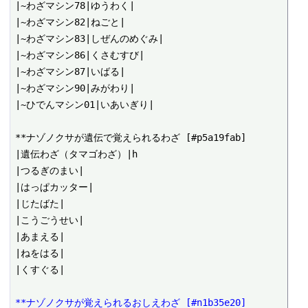
|~わざマシン78|ゆうわく|

|~わざマシン82|ねごと|

|~わざマシン83|しぜんのめぐみ|

|~わざマシン86|くさむすび|

|~わざマシン87|いばる|

|~わざマシン90|みがわり|

|~ひでんマシン01|いあいぎり|

**ナゾノクサが遺伝で覚えられるわざ [#p5a19fab]

|遺伝わざ（タマゴわざ）|h

|つるぎのまい|

|はっぱカッター|

|じたばた|

|こうごうせい|

|あまえる|

|ねをはる|

|くすぐる|

**ナゾノクサが覚えられるおしえわざ [#n1b35e20]