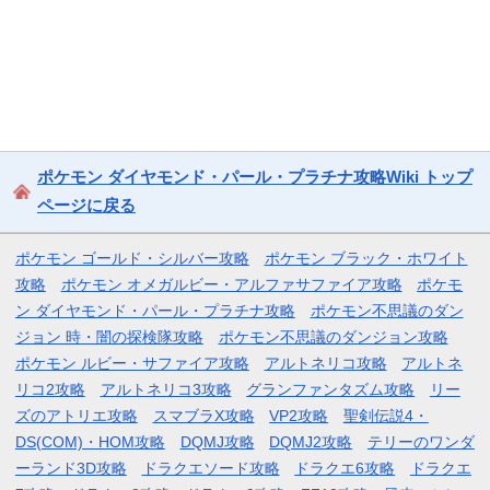
ポケモン ダイヤモンド・パール・プラチナ攻略Wiki トップ
ページに戻る
ポケモン ゴールド・シルバー攻略
ポケモン ブラック・ホワイト
攻略
ポケモン オメガルビー・アルファサファイア攻略
ポケモ
ン ダイヤモンド・パール・プラチナ攻略
ポケモン不思議のダン
ジョン 時・闇の探検隊攻略
ポケモン不思議のダンジョン攻略
ポケモン ルビー・サファイア攻略
アルトネリコ攻略
アルトネ
リコ2攻略
アルトネリコ3攻略
グランファンタズム攻略
リー
ズのアトリエ攻略
スマブラX攻略
VP2攻略
聖剣伝説4・
DS(COM)・HOM攻略
DQMJ攻略
DQMJ2攻略
テリーのワンダ
ーランド3D攻略
ドラクエソード攻略
ドラクエ6攻略
ドラクエ