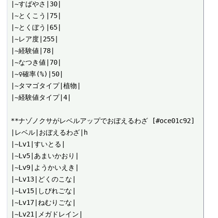
|~すばやさ|30|

|~とくこう|75|

|~とくぼう|65|

|~レア度|255|

|~経験値|78|

|~なつき値|70|

|~♀確率(%)|50|

|~タマゴタイプ|植物|

|~経験値タイプ|4|

**ナゾノクサがレベルアップでおぼえるわざ [#oce01c92]

|レベル|おぼえるわざ|h

|~Lv1|すいとる|

|~Lv5|あまいかおり|

|~Lv9|ようかいえき|

|~Lv13|どくのこな|

|~Lv15|しびれごな|

|~Lv17|ねむりごな|

|~Lv21|メガドレイン|
