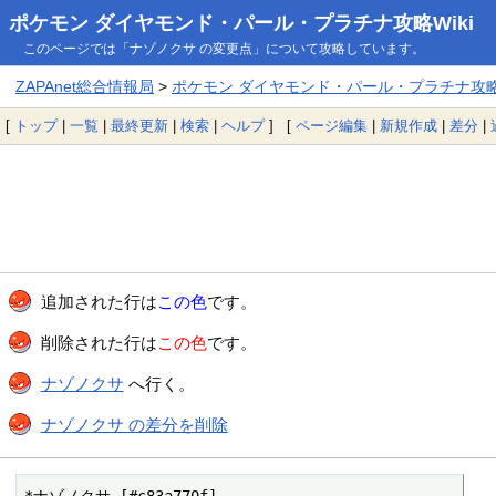
ポケモン ダイヤモンド・パール・プラチナ攻略Wiki
このページでは「ナゾノクサ の変更点」について攻略しています。
ZAPAnet総合情報局
>
ポケモン ダイヤモンド・パール・プラチナ攻略W
[
トップ
|
一覧
|
最終更新
|
検索
|
ヘルプ
] [
ページ編集
|
新規作成
|
差分
|
追加された行は
この色
です。
削除された行は
この色
です。
ナゾノクサ
へ行く。
ナゾノクサ の差分を削除