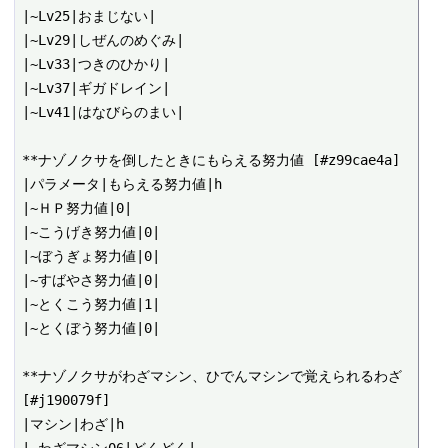
|~Lv25|おまじない|

|~Lv29|しぜんのめぐみ|

|~Lv33|つきのひかり|

|~Lv37|ギガドレイン|

|~Lv41|はなびらのまい|

**ナゾノクサを倒したときにもらえる努力値 [#z99cae4a]

|パラメータ|もらえる努力値|h

|~ＨＰ努力値|0|

|~こうげき努力値|0|

|~ぼうぎょ努力値|0|

|~すばやさ努力値|0|

|~とくこう努力値|1|

|~とくぼう努力値|0|

**ナゾノクサがわざマシン、ひでんマシンで覚えられるわざ 
[#j190079f]

|マシン|わざ|h
