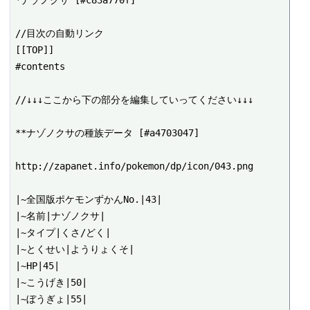
*ナゾノクサ [#c83a770f]

//目次の自動リンク

[[TOP]]

#contents

//↓↓↓ここから下の部分を編集していってください↓↓↓

**ナゾノクサの種族データ [#a4703047]

http://zapanet.info/pokemon/dp/icon/043.png

|~全国版ポケモンずかんNo.|43|

|~名前|ナゾノクサ|

|~タイプ|くさ/どく|

|~とくせい|ようりょくそ|

|~HP|45|

|~こうげき|50|

|~ぼうぎょ|55|
