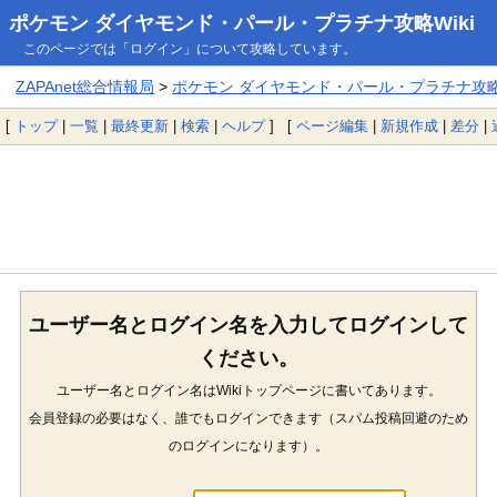
ポケモン ダイヤモンド・パール・プラチナ攻略Wiki
このページでは「ログイン」について攻略しています。
ZAPAnet総合情報局
>
ポケモン ダイヤモンド・パール・プラチナ攻略W
[
トップ
|
一覧
|
最終更新
|
検索
|
ヘルプ
] [
ページ編集
|
新規作成
|
差分
|
ユーザー名とログイン名を入力してログインして
ください。
ユーザー名とログイン名はWikiトップページに書いてあります。
会員登録の必要はなく、誰でもログインできます（スパム投稿回避のため
のログインになります）。