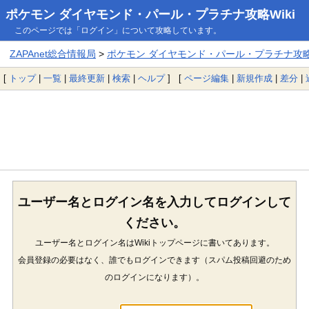
ポケモン ダイヤモンド・パール・プラチナ攻略Wiki
このページでは「ログイン」について攻略しています。
ZAPAnet総合情報局
>
ポケモン ダイヤモンド・パール・プラチナ攻略W
[
トップ
|
一覧
|
最終更新
|
検索
|
ヘルプ
] [
ページ編集
|
新規作成
|
差分
|
ユーザー名とログイン名を入力してログインして
ください。
ユーザー名とログイン名はWikiトップページに書いてあります。
会員登録の必要はなく、誰でもログインできます（スパム投稿回避のため
のログインになります）。