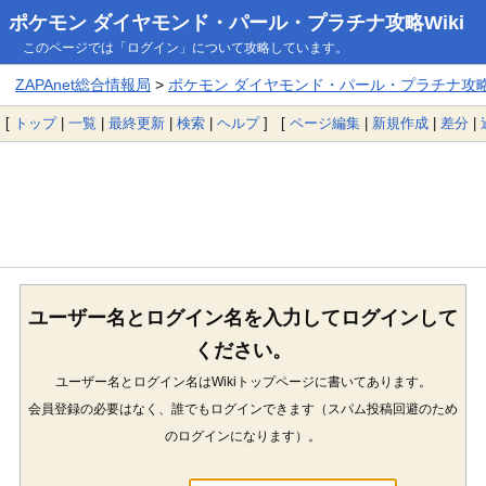
ポケモン ダイヤモンド・パール・プラチナ攻略Wiki
このページでは「ログイン」について攻略しています。
ZAPAnet総合情報局
>
ポケモン ダイヤモンド・パール・プラチナ攻略W
[
トップ
|
一覧
|
最終更新
|
検索
|
ヘルプ
] [
ページ編集
|
新規作成
|
差分
|
ユーザー名とログイン名を入力してログインして
ください。
ユーザー名とログイン名はWikiトップページに書いてあります。
会員登録の必要はなく、誰でもログインできます（スパム投稿回避のため
のログインになります）。