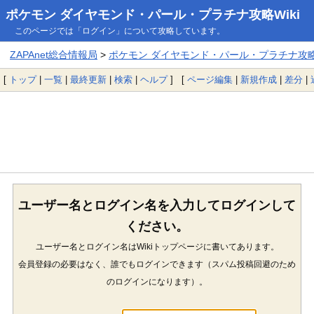
ポケモン ダイヤモンド・パール・プラチナ攻略Wiki
このページでは「ログイン」について攻略しています。
ZAPAnet総合情報局
>
ポケモン ダイヤモンド・パール・プラチナ攻略W
[
トップ
|
一覧
|
最終更新
|
検索
|
ヘルプ
] [
ページ編集
|
新規作成
|
差分
|
ユーザー名とログイン名を入力してログインして
ください。
ユーザー名とログイン名はWikiトップページに書いてあります。
会員登録の必要はなく、誰でもログインできます（スパム投稿回避のため
のログインになります）。