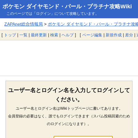
ポケモン ダイヤモンド・パール・プラチナ攻略Wiki
このページでは「ログイン」について攻略しています。
ZAPAnet総合情報局
>
ポケモン ダイヤモンド・パール・プラチナ攻略W
[
トップ
|
一覧
|
最終更新
|
検索
|
ヘルプ
] [
ページ編集
|
新規作成
|
差分
|
ユーザー名とログイン名を入力してログインして
ください。
ユーザー名とログイン名はWikiトップページに書いてあります。
会員登録の必要はなく、誰でもログインできます（スパム投稿回避のため
のログインになります）。