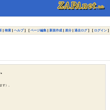
新
|
検索
|
ヘルプ
] [
ページ編集
|
新規作成
|
差分
|
過去ログ
] [
ログイン
]
い。
ます）。