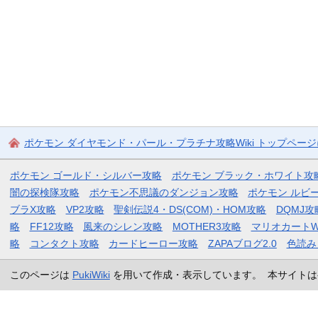
ポケモン ダイヤモンド・パール・プラチナ攻略Wiki トップペー
ポケモン ゴールド・シルバー攻略
ポケモン ブラック・ホワイト攻
闇の探検隊攻略
ポケモン不思議のダンジョン攻略
ポケモン ルビ
ブラX攻略
VP2攻略
聖剣伝説4・DS(COM)・HOM攻略
DQMJ攻
略
FF12攻略
風来のシレン攻略
MOTHER3攻略
マリオカートW
略
コンタクト攻略
カードヒーロー攻略
ZAPAブログ2.0
色読み
このページは
PukiWiki
を用いて作成・表示しています。 本サイトは