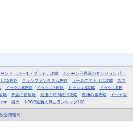
ヤモンド・パール・プラチナ攻略
ポケモン不思議のダンジョン 時・
リコ3攻略
グランファンタズム攻略
リーズのアトリエ攻略
スマ
略
ドラクエ6攻略
ドラクエ7攻略
ドラクエ8攻略
ドラクエ9攻
攻略
悪魔の箱攻略
最後の時間旅行攻略
魔神の笛攻略
イヅナ攻
zon
楽天
J-POP最新人気曲ランキング100
et総合情報局