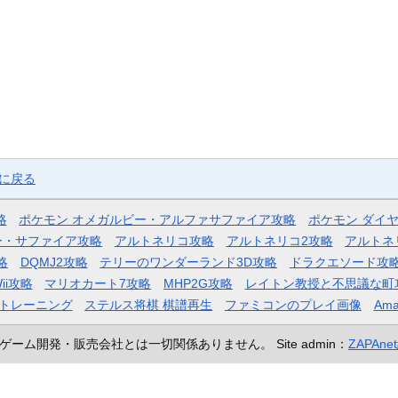
ジに戻る
略
ポケモン オメガルビー・アルファサファイア攻略
ポケモン ダイ
ー・サファイア攻略
アルトネリコ攻略
アルトネリコ2攻略
アルトネ
略
DQMJ2攻略
テリーのワンダーランド3D攻略
ドラクエソード攻
ii攻略
マリオカート7攻略
MHP2G攻略
レイトン教授と不思議な町
トレーニング
ステルス将棋 棋譜再生
ファミコンのプレイ画像
Ama
ゲーム開発・販売会社とは一切関係ありません。
Site admin：
ZAPAn