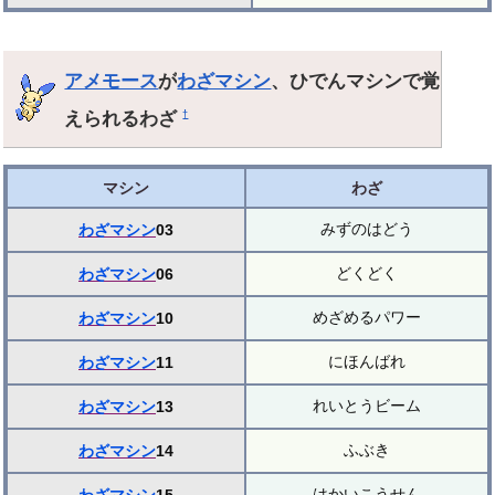
アメモース
が
わざマシン
、ひでんマシンで覚
えられるわざ
†
マシン
わざ
みずのはどう
わざマシン
03
どくどく
わざマシン
06
めざめるパワー
わざマシン
10
にほんばれ
わざマシン
11
れいとうビーム
わざマシン
13
ふぶき
わざマシン
14
はかいこうせん