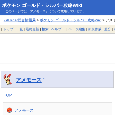
ポケモン ゴールド・シルバー攻略Wiki
このページでは「アメモース」について攻略しています。
ZAPAnet総合情報局
>
ポケモン ゴールド・シルバー攻略Wiki
> アメ
[
トップ
|
一覧
|
最終更新
|
検索
|
ヘルプ
] [
ページ編集
|
新規作成
|
差分
|
アメモース
†
TOP
アメモース