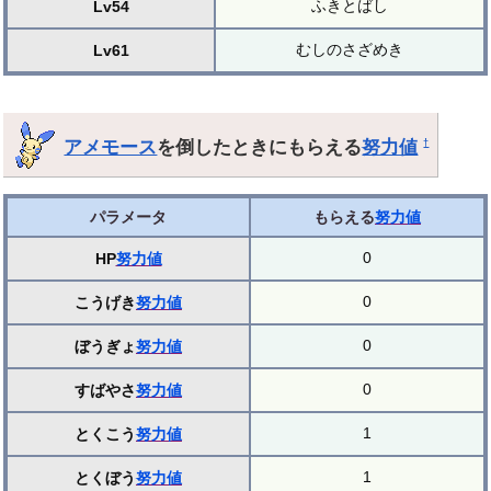
ふきとばし
Lv54
むしのさざめき
Lv61
アメモース
を倒したときにもらえる
努力値
†
パラメータ
もらえる
努力値
0
HP
努力値
0
こうげき
努力値
0
ぼうぎょ
努力値
0
すばやさ
努力値
1
とくこう
努力値
1
とくぼう
努力値