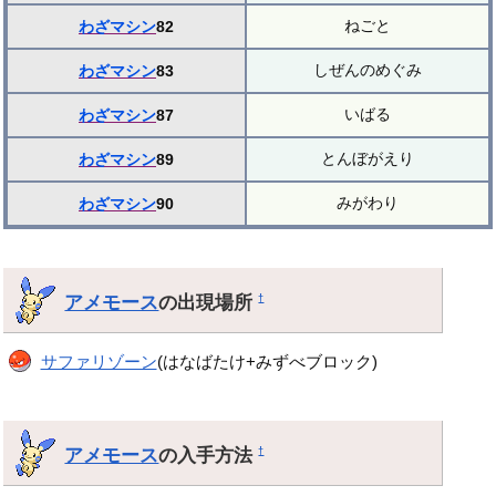
ねごと
わざマシン
82
しぜんのめぐみ
わざマシン
83
いばる
わざマシン
87
とんぼがえり
わざマシン
89
みがわり
わざマシン
90
アメモース
の出現場所
†
サファリゾーン
(はなばたけ+みずべブロック)
アメモース
の入手方法
†