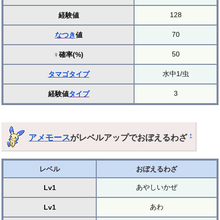
128
経験値
70
なつき
値
50
♀確率(%)
水中1/虫
タマゴ
タイプ
3
経験値
タイプ
アメモース
がレベルアップでおぼえるわざ
†
レベル
おぼえるわざ
あやしいかぜ
Lv1
あわ
Lv1