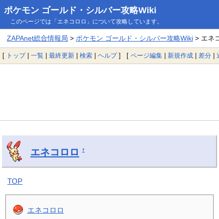
ポケモン ゴールド・シルバー攻略Wiki
このページでは「エネコロロ」について攻略しています。
ZAPAnet総合情報局
>
ポケモン ゴールド・シルバー攻略Wiki
> エネ
[
トップ
|
一覧
|
最終更新
|
検索
|
ヘルプ
] [
ページ編集
|
新規作成
|
差分
|
エネコロロ
†
TOP
エネコロロ