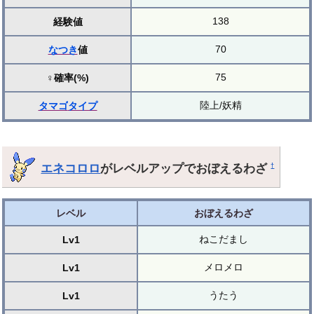
138
経験値
70
なつき
値
75
♀確率(%)
陸上/妖精
タマゴ
タイプ
エネコロロ
がレベルアップでおぼえるわざ
†
レベル
おぼえるわざ
ねこだまし
Lv1
メロメロ
Lv1
うたう
Lv1