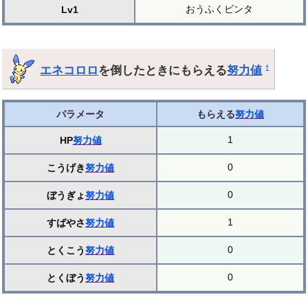
おうふくビンタ
Lv1
エネコロロ
を倒したときにもらえる
努力値
†
パラメータ
もらえる
努力値
1
HP
努力値
0
こうげき
努力値
0
ぼうぎょ
努力値
1
すばやさ
努力値
0
とくこう
努力値
0
とくぼう
努力値