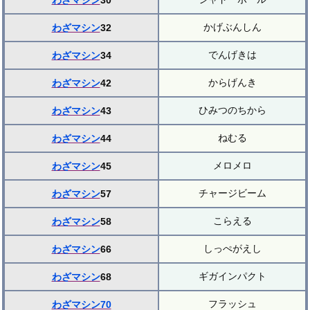
わざマシン
30
かげぶんしん
わざマシン
32
でんげきは
わざマシン
34
からげんき
わざマシン
42
ひみつのちから
わざマシン
43
ねむる
わざマシン
44
メロメロ
わざマシン
45
チャージビーム
わざマシン
57
こらえる
わざマシン
58
しっぺがえし
わざマシン
66
ギガインパクト
わざマシン
68
フラッシュ
わざマシン70