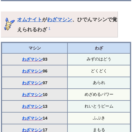
オムナイト
が
わざマシン
、ひでんマシンで覚
えられるわざ
†
マシン
わざ
みずのはどう
わざマシン
03
どくどく
わざマシン
06
あられ
わざマシン
07
めざめるパワー
わざマシン
10
れいとうビーム
わざマシン
13
ふぶき
わざマシン
14
まもる
わざマシン
17