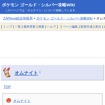
ポケモン ゴールド・シルバー攻略Wiki
このページでは「オムナイト」について攻略しています。
ZAPAnet総合情報局
>
ポケモン ゴールド・シルバー攻略Wiki
> オム
[
トップ
|
一覧
|
最終更新
|
検索
|
ヘルプ
] [
ページ編集
|
新規作成
|
差分
|
オムナイト
†
TOP
オムナイト