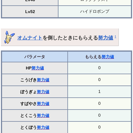
ハイドロポンプ
Lv52
オムナイト
を倒したときにもらえる
努力値
†
パラメータ
もらえる
努力値
0
HP
努力値
0
こうげき
努力値
1
ぼうぎょ
努力値
0
すばやさ
努力値
0
とくこう
努力値
0
とくぼう
努力値