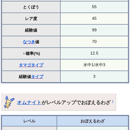
55
とくぼう
45
レア度
99
経験値
70
なつき
値
12.5
♀確率(%)
水中1/水中3
タマゴ
タイプ
3
経験値
タイプ
オムナイト
がレベルアップでおぼえるわざ
†
レベル
おぼえるわざ