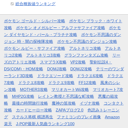
総合種族値ランキング
ポケモン ゴールド・シルバー攻略
ポケモン ブラック・ホワイト
攻略
ポケモン オメガルビー・アルファサファイア攻略
ポケモ
ン ダイヤモンド・パール・プラチナ攻略
ポケモン不思議のダン
ジョン 時・闇の探検隊攻略
ポケモン不思議のダンジョン攻略
ポケモン ルビー・サファイア攻略
アルトネリコ攻略
アルトネ
リコ2攻略
アルトネリコ3攻略
グランファンタズム攻略
リー
ズのアトリエ攻略
スマブラX攻略
VP2攻略
聖剣伝説4・
DS(COM)・HOM攻略
DQMJ攻略
DQMJ2攻略
テリーのワンダ
ーランド3D攻略
ドラクエソード攻略
ドラクエ6攻略
ドラクエ
7攻略
ドラクエ8攻略
ドラクエ9攻略
FF12攻略
風来のシレ
ン攻略
MOTHER3攻略
マリオカートWii攻略
マリオカート7攻
略
MHP2G攻略
レイトン教授と不思議な町攻略
悪魔の箱攻
略
最後の時間旅行攻略
魔神の笛攻略
イヅナ攻略
コンタクト
攻略
カードヒーロー攻略
ZAPAブログ2.0
色読みトレーニン
グ
ステルス将棋 棋譜再生
ファミコンのプレイ画像
Amazon
楽天
J-POP最新人気曲ランキング100