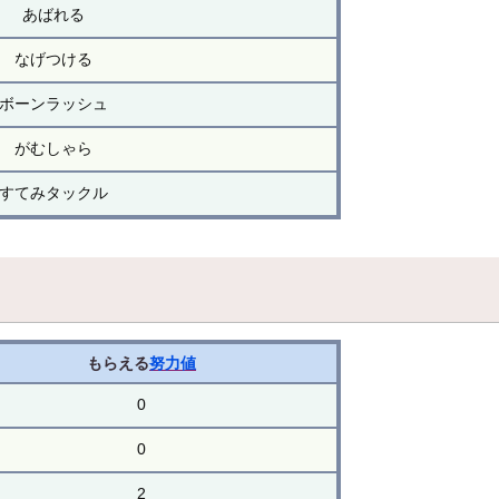
あばれる
なげつける
ボーンラッシュ
がむしゃら
すてみタックル
もらえる
努力値
0
0
2