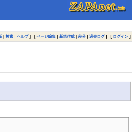
新
|
検索
|
ヘルプ
] [
ページ編集
|
新規作成
|
差分
|
過去ログ
] [
ログイン
]