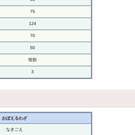
75
124
70
50
怪獣
3
おぼえるわざ
なきごえ