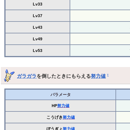
Lv33
Lv37
Lv43
Lv49
Lv53
ガラガラ
を倒したときにもらえる
努力値
†
パラメータ
HP
努力値
こうげき
努力値
ぼうぎょ
努力値