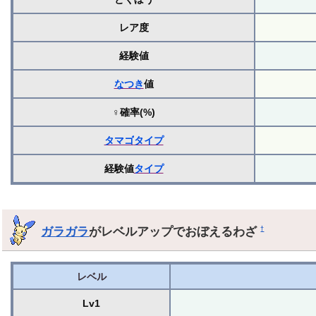
レア度
経験値
なつき
値
♀確率(%)
タマゴ
タイプ
経験値
タイプ
ガラガラ
がレベルアップでおぼえるわざ
†
レベル
Lv1